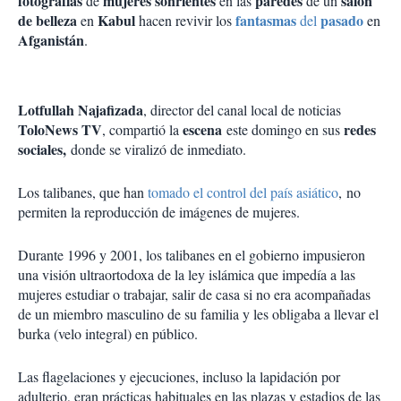
fotografías
mujeres sonrientes
paredes
salón
de
en las
de un
de belleza
Kabul
fantasmas
pasado
en
hacen revivir los
del
en
Afganistán
.
Lotfullah Najafizada
, director del canal local de noticias
ToloNews TV
escena
redes
, compartió la
este domingo en sus
sociales,
donde se viralizó de inmediato.
Los talibanes, que han
tomado el control del país asiático
, no
permiten la reproducción de imágenes de mujeres.
Durante 1996 y 2001, los talibanes en el gobierno impusieron
una visión ultraortodoxa de la ley islámica que impedía a las
mujeres estudiar o trabajar, salir de casa si no era acompañadas
de un miembro masculino de su familia y les obligaba a llevar el
burka (velo integral) en público.
Las flagelaciones y ejecuciones, incluso la lapidación por
adulterio, eran prácticas habituales en las plazas y estadios de las