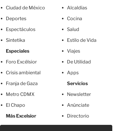
Ciudad de México
Alcaldías
Deportes
Cocina
Espectáculos
Salud
Sintetika
Estilo de Vida
Especiales
Viajes
Foro Excélsior
De Utilidad
Crisis ambiental
Apps
Franja de Gaza
Servicios
Metro CDMX
Newsletter
El Chapo
Anúnciate
Más Excelsior
Directorio
Mujeres
Suscripciones