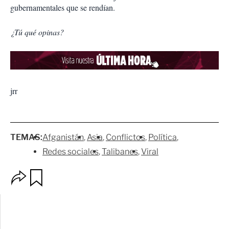
gubernamentales que se rendían.
¿Tú qué opinas?
jrr
TEMAS:
Afganistán
Asia
Conflictos
Política
Redes sociales
Talibanes
Viral
O
G
p
u
c
a
i
r