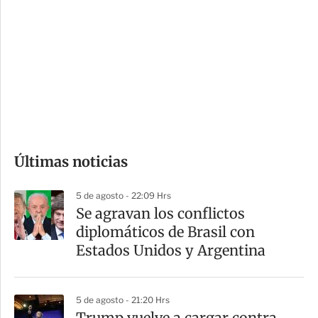
o
d
n
a
e
r
s
d
e
c
o
Últimas noticias
m
p
5 de agosto - 22:09 Hrs
a
Se agravan los conflictos
r
diplomáticos de Brasil con
t
Estados Unidos y Argentina
i
r
5 de agosto - 21:20 Hrs
Trump vuelve a cargar contra