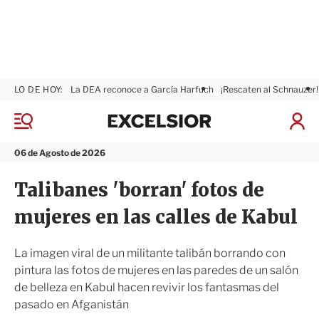
LO DE HOY:
La DEA reconoce a García Harfuch
¡Rescaten al Schnauzer!
E
x
M
I
c
e
n
n
e
i
06 de Agosto de 2026
ú
l
c
s
i
Talibanes 'borran' fotos de
i
a
o
r
mujeres en las calles de Kabul
r
S
e
s
La imagen viral de un militante talibán borrando con
i
pintura las fotos de mujeres en las paredes de un salón
ó
de belleza en Kabul hacen revivir los fantasmas del
n
pasado en Afganistán