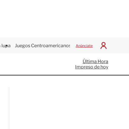
 lupa
Juegos Centroamericanos
Anúnciate
I
n
i
Última Hora
c
Impreso de hoy
i
a
r
S
e
s
i
ó
n