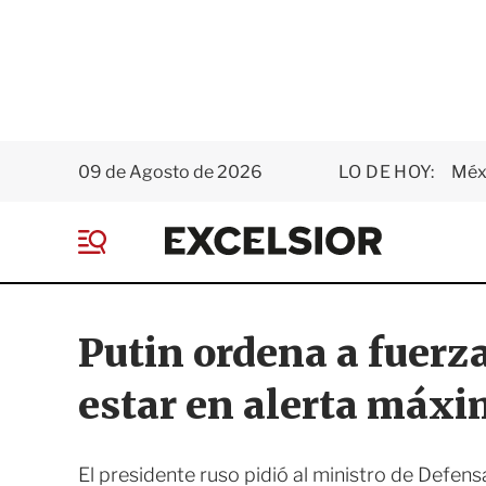
09 de Agosto de 2026
LO DE HOY:
Méxi
E
x
M
c
e
e
n
l
ú
s
Putin ordena a fuerz
i
o
estar en alerta máx
r
El presidente ruso pidió al ministro de Defens