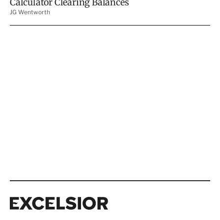
Excelsior
Excelsior