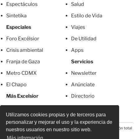
Espectáculos
Salud
Sintetika
Estilo de Vida
Especiales
Viajes
Foro Excélsior
De Utilidad
Crisis ambiental
Apps
Franja de Gaza
Servicios
Metro CDMX
Newsletter
El Chapo
Anúnciate
Más Excelsior
Directorio
Mujeres
Suscripciones
Utilizamos cookies propias y de terceros para
personalizar y mejorar el uso y la experiencia de
© 2026 Todos los derechos reservados. Prohibida la reproducción total
nuestros usuarios en nuestro sitio web.
o parcial, incluyendo cualquier medio electrónico*
Más información