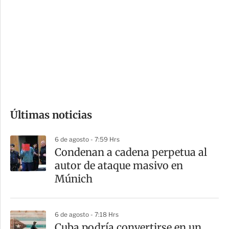
o
d
n
a
e
r
s
d
e
c
o
Últimas noticias
m
p
6 de agosto - 7:59 Hrs
a
Condenan a cadena perpetua al
r
autor de ataque masivo en
t
Múnich
i
r
6 de agosto - 7:18 Hrs
Cuba podría convertirse en un