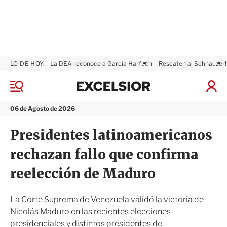
LO DE HOY:
La DEA reconoce a García Harfuch
¡Rescaten al Schnauzer!
E
x
M
I
c
e
n
n
e
i
06 de Agosto de 2026
ú
l
c
s
i
Presidentes latinoamericanos
i
a
o
r
rechazan fallo que confirma
r
S
e
reelección de Maduro
s
i
ó
La Corte Suprema de Venezuela validó la victoria de
n
Nicolás Maduro en las recientes elecciones
presidenciales y distintos presidentes de