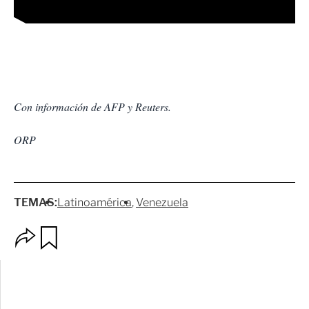
Con información de AFP y Reuters.
ORP
TEMAS:
Latinoamérica
Venezuela
O
G
p
u
c
a
i
r