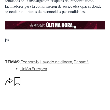
señalados en la investigación "Papeles de Pandora" como
facilitadores para la conformación de sociedades opacas donde
se ocultaron fortunas de reconocidas personalidades.
jcs
TEMAS:
Economía
Lavado de dinero
Panamá
Unión Europea
O
G
p
u
c
a
i
r
o
d