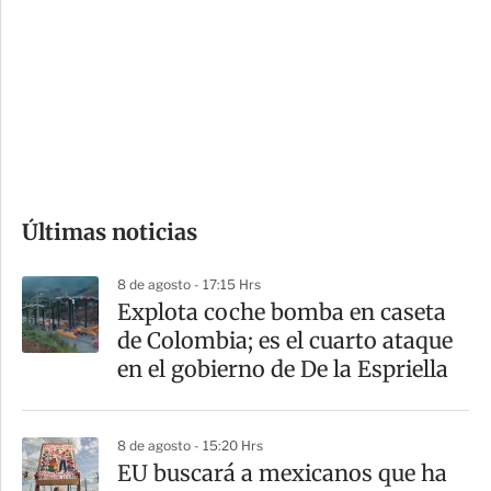
n
a
e
r
s
d
e
c
o
Últimas noticias
m
p
8 de agosto - 17:15 Hrs
a
Explota coche bomba en caseta
r
de Colombia; es el cuarto ataque
t
en el gobierno de De la Espriella
i
r
8 de agosto - 15:20 Hrs
EU buscará a mexicanos que ha