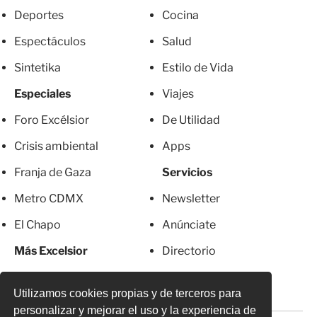
Deportes
Cocina
Espectáculos
Salud
Sintetika
Estilo de Vida
Especiales
Viajes
Foro Excélsior
De Utilidad
Crisis ambiental
Apps
Franja de Gaza
Servicios
Metro CDMX
Newsletter
El Chapo
Anúnciate
Más Excelsior
Directorio
Mujeres
Suscripciones
Utilizamos cookies propias y de terceros para
personalizar y mejorar el uso y la experiencia de