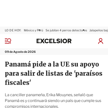
LO DE HOY:
México y Perú
Se jubilan 4 perros detectores
Jalapeños baj
E
x
M
I
c
e
n
n
e
i
09 de Agosto de 2026
ú
l
c
s
i
Panamá pide a la UE su apoyo
i
a
o
r
para salir de listas de 'paraísos
r
S
e
fiscales'
s
i
ó
La canciller panameña, Erika Mouynes, señaló que
n
Panamá es y continuará siendo un país que cumple sus
compromisos internacionales.