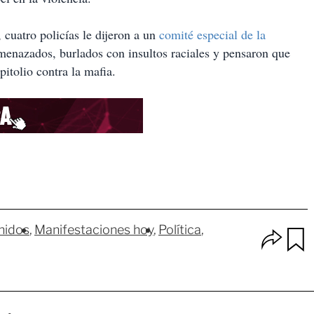
cuatro policías le dijeron a un
comité especial de la
enazados, burlados con insultos raciales y pensaron que
itolio contra la mafia.
nidos
Manifestaciones hoy
Política
O
p
u
c
a
i
r