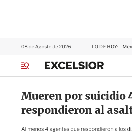
08 de Agosto de 2026
LO DE HOY:
Méxi
E
x
M
c
e
e
n
l
ú
s
Mueren por suicidio 4
i
o
respondieron al asalt
r
Al menos 4 agentes que respondieron a los di