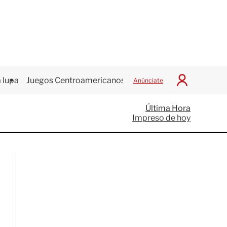
 lupa
Juegos Centroamericanos
Anúnciate
I
n
i
Última Hora
c
Impreso de hoy
i
a
r
S
e
s
i
ó
n