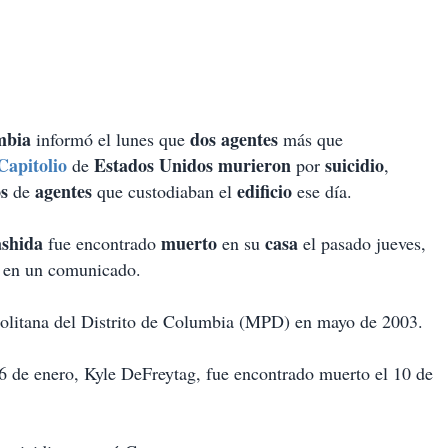
mbia
dos agentes
informó el lunes que
más que
Capitolio
Estados Unidos murieron
suicidio
de
por
,
os
agentes
edificio
de
que custodiaban el
ese día.
ashida
muerto
casa
fue encontrado
en su
el pasado jueves,
, en un comunicado.
politana del Distrito de Columbia (MPD) en mayo de 2003.
 6 de enero, Kyle DeFreytag, fue encontrado muerto el 10 de