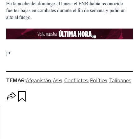
En la noche del domingo al lunes, el FNR había reconocido
fuertes bajas en combates durante el fin de semana y pidió un
alto al fuego.
jrr
TEMAS:
Afganistán
Asia
Conflictos
Política
Talibanes
O
G
p
u
c
a
i
r
o
d
n
a