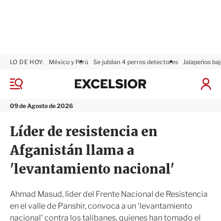
LO DE HOY:
México y Perú
Se jubilan 4 perros detectores
Jalapeños baj
E
x
M
I
c
e
n
n
e
i
09 de Agosto de 2026
ú
l
c
s
i
Líder de resistencia en
i
a
o
r
Afganistán llama a
r
S
e
'levantamiento nacional'
s
i
ó
Ahmad Masud, líder del Frente Nacional de Resistencia
n
en el valle de Panshir, convoca a un 'levantamiento
nacional' contra los talibanes, quienes han tomado el