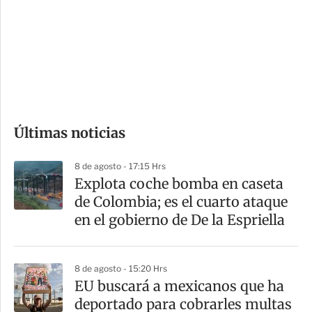
e
r
s
d
e
c
o
Últimas noticias
m
p
8 de agosto - 17:15 Hrs
a
Explota coche bomba en caseta
r
de Colombia; es el cuarto ataque
t
en el gobierno de De la Espriella
i
r
8 de agosto - 15:20 Hrs
EU buscará a mexicanos que ha
deportado para cobrarles multas