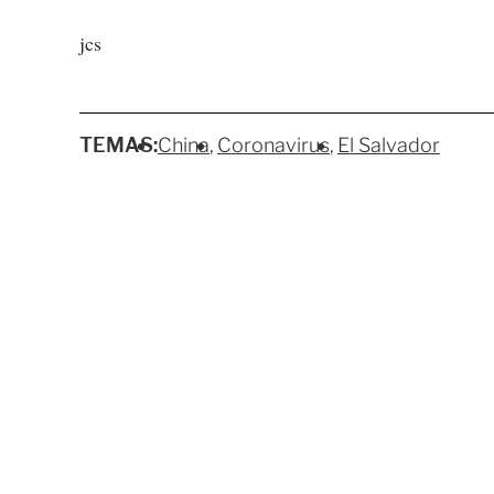
jcs
TEMAS:
China
Coronavirus
El Salvador