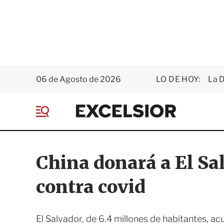
06 de Agosto de 2026
LO DE HOY:
La D
E
x
M
c
e
e
n
l
ú
s
China donará a El Sa
i
o
contra covid
r
El Salvador, de 6.4 millones de habitantes, 