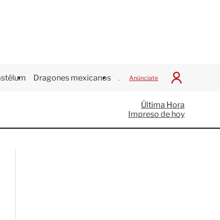
stélum
Dragones mexicanos
Juegos Centroamericanos
Anúnciate
I
n
i
Última Hora
c
Impreso de hoy
i
a
r
S
e
s
i
ó
n