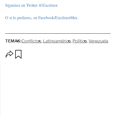
Síguenos en Twitter @Excelsior.
O si lo prefieres, en Facebook/ExcélsiorMex.
TEMAS:
Conflictos
Latinoamérica
Política
Venezuela
O
G
p
u
c
a
i
r
o
d
n
a
e
r
s
d