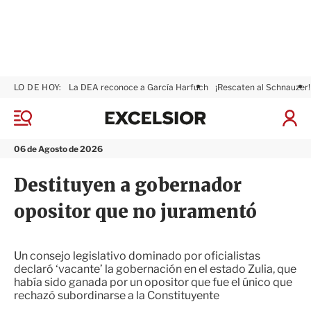
LO DE HOY:
La DEA reconoce a García Harfuch
¡Rescaten al Schnauzer!
E
x
M
I
c
e
n
n
e
i
06 de Agosto de 2026
ú
l
c
s
i
Destituyen a gobernador
i
a
o
r
opositor que no juramentó
r
S
e
s
i
Un consejo legislativo dominado por oficialistas
ó
declaró ‘vacante’ la gobernación en el estado Zulia, que
n
había sido ganada por un opositor que fue el único que
rechazó subordinarse a la Constituyente