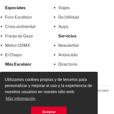
Especiales
Viajes
Foro Excélsior
De Utilidad
Crisis ambiental
Apps
Franja de Gaza
Servicios
Metro CDMX
Newsletter
El Chapo
Anúnciate
Más Excelsior
Directorio
Mujeres
Suscripciones
Utilizamos cookies propias y de terceros para
personalizar y mejorar el uso y la experiencia de
© 2026 Todos los derechos reservados. Prohibida la reproducción total
nuestros usuarios en nuestro sitio web.
o parcial, incluyendo cualquier medio electrónico*
Más información
Aceptar