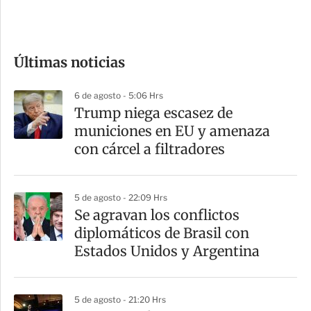
e
c
o
Últimas noticias
m
p
6 de agosto - 5:06 Hrs
a
Trump niega escasez de
r
municiones en EU y amenaza
t
con cárcel a filtradores
i
r
5 de agosto - 22:09 Hrs
Se agravan los conflictos
diplomáticos de Brasil con
Estados Unidos y Argentina
5 de agosto - 21:20 Hrs