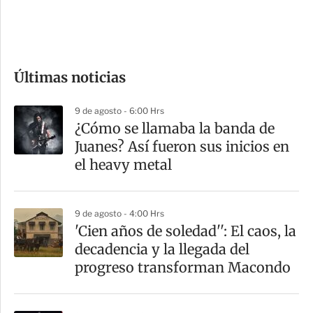
d
e
c
o
Últimas noticias
m
p
9 de agosto - 6:00 Hrs
a
¿Cómo se llamaba la banda de
r
Juanes? Así fueron sus inicios en
t
el heavy metal
i
r
9 de agosto - 4:00 Hrs
'Cien años de soledad'': El caos, la
decadencia y la llegada del
progreso transforman Macondo