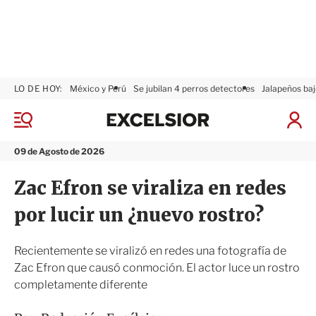
LO DE HOY:
México y Perú
Se jubilan 4 perros detectores
Jalapeños baj
E
x
M
I
c
e
n
n
e
i
09 de Agosto de 2026
ú
l
c
s
i
Zac Efron se viraliza en redes
i
a
o
r
por lucir un ¿nuevo rostro?
r
S
e
s
Recientemente se viralizó en redes una fotografía de
i
Zac Efron que causó conmoción. El actor luce un rostro
ó
completamente diferente
n