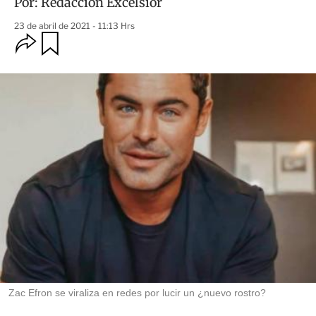
Por:
Redacción Excélsior
23 de abril de 2021 - 11:13 Hrs
O
G
u
p
a
c
r
i
d
o
a
n
r
e
s
d
e
c
o
m
p
a
r
t
i
r
Zac Efron se viraliza en redes por lucir un ¿nuevo rostro?