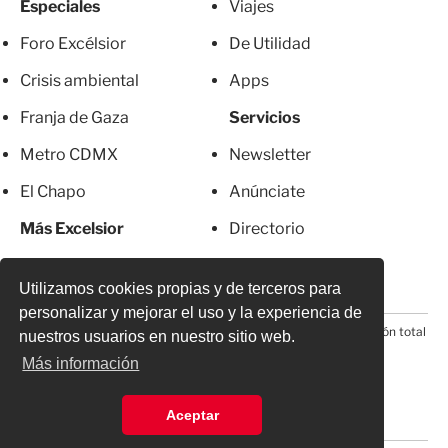
Especiales
Viajes
Foro Excélsior
De Utilidad
Crisis ambiental
Apps
Franja de Gaza
Servicios
Metro CDMX
Newsletter
El Chapo
Anúnciate
Más Excelsior
Directorio
Mujeres
Suscripciones
Utilizamos cookies propias y de terceros para
personalizar y mejorar el uso y la experiencia de
© 2026 Todos los derechos reservados. Prohibida la reproducción total
nuestros usuarios en nuestro sitio web.
o parcial, incluyendo cualquier medio electrónico*
Más información
Aceptar