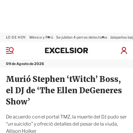
LO DE HOY:
México y Perú
Se jubilan 4 perros detectores
Jalapeños baj
E
x
M
I
c
e
n
n
e
i
09 de Agosto de 2026
ú
l
c
s
i
Murió Stephen ‘tWitch’ Boss,
i
a
o
r
el DJ de ‘The Ellen DeGeneres
r
S
e
Show’
s
i
ó
De acuerdo con el portal TMZ, la muerte del DJ pudo ser
n
“un suicidio” y ofreció detalles del pesar de la viuda,
Allison Holker