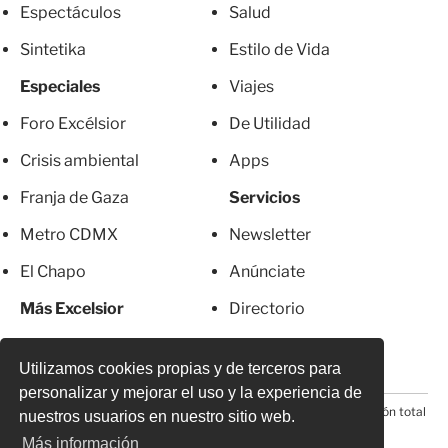
Espectáculos
Salud
Sintetika
Estilo de Vida
Especiales
Viajes
Foro Excélsior
De Utilidad
Crisis ambiental
Apps
Franja de Gaza
Servicios
Metro CDMX
Newsletter
El Chapo
Anúnciate
Más Excelsior
Directorio
Mujeres
Suscripciones
Utilizamos cookies propias y de terceros para
personalizar y mejorar el uso y la experiencia de
© 2026 Todos los derechos reservados. Prohibida la reproducción total
nuestros usuarios en nuestro sitio web.
o parcial, incluyendo cualquier medio electrónico*
Más información