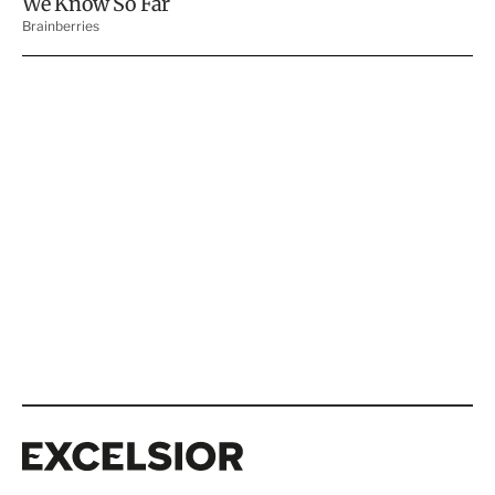
Excelsior
Excelsior