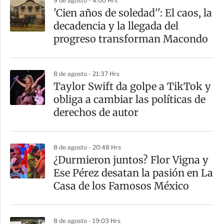
9 de agosto - 4:00 Hrs
a
'Cien años de soledad'': El caos, la
r
decadencia y la llegada del
t
progreso transforman Macondo
i
r
8 de agosto - 21:37 Hrs
Taylor Swift da golpe a TikTok y
obliga a cambiar las políticas de
derechos de autor
8 de agosto - 20:48 Hrs
¿Durmieron juntos? Flor Vigna y
Ese Pérez desatan la pasión en La
Casa de los Famosos México
8 de agosto - 19:03 Hrs