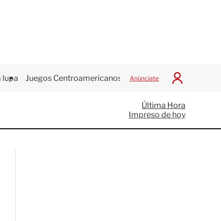
 lupa
Juegos Centroamericanos
Anúnciate
I
n
i
Última Hora
c
Impreso de hoy
i
a
r
S
e
s
i
ó
n