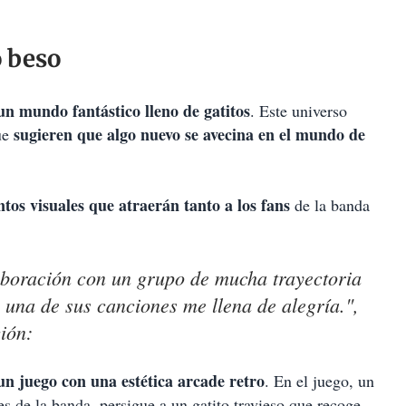
o beso
un mundo fantástico lleno de gatitos
. Este universo
sugieren que algo nuevo se avecina en el mundo de
que
tos visuales que atraerán tanto a los fans
de la banda
aboración con un grupo de mucha trayectoria
una de sus canciones me llena de alegría.",
ión:
n juego con una estética arcade retro
. En el juego, un
es de la banda, persigue a un gatito travieso que recoge