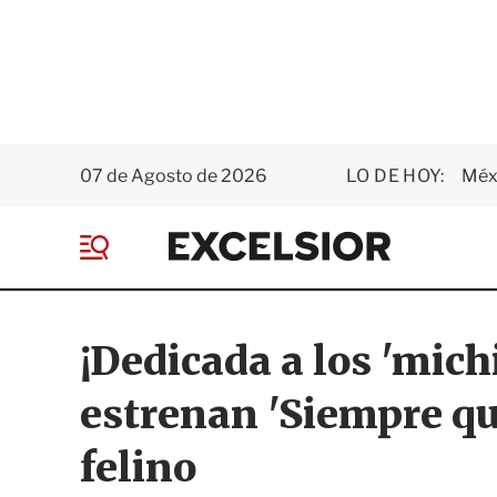
07 de Agosto de 2026
LO DE HOY:
Méxi
E
x
M
c
e
e
n
l
ú
s
¡Dedicada a los 'mich
i
o
estrenan 'Siempre que
r
felino