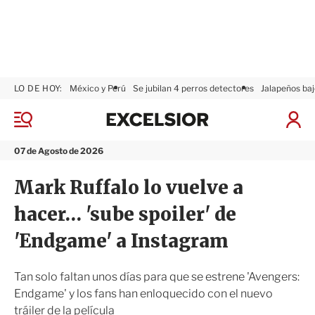
LO DE HOY:
México y Perú
Se jubilan 4 perros detectores
Jalapeños baj
E
x
M
I
c
e
n
n
e
i
07 de Agosto de 2026
ú
l
c
s
i
Mark Ruffalo lo vuelve a
i
a
o
r
hacer… 'sube spoiler' de
r
S
e
'Endgame' a Instagram
s
i
ó
Tan solo faltan unos días para que se estrene 'Avengers:
n
Endgame' y los fans han enloquecido con el nuevo
tráiler de la película