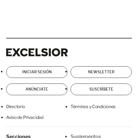
Excelsior
Excelsior
INICIAR SESIÓN
NEWSLETTER
ANÚNCIATE
SUSCRÍBETE
Directorio
Términos y Condiciones
Aviso de Privacidad
Secciones
Suplementos