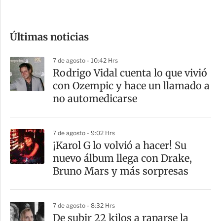
c
o
Últimas noticias
m
p
7 de agosto - 10:42 Hrs
a
Rodrigo Vidal cuenta lo que vivió
r
con Ozempic y hace un llamado a
t
no automedicarse
i
r
7 de agosto - 9:02 Hrs
¡Karol G lo volvió a hacer! Su
nuevo álbum llega con Drake,
Bruno Mars y más sorpresas
7 de agosto - 8:32 Hrs
De subir 22 kilos a raparse la