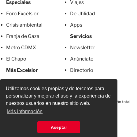
Especiales
Viajes
Foro Excélsior
De Utilidad
Crisis ambiental
Apps
Franja de Gaza
Servicios
Metro CDMX
Newsletter
El Chapo
Anúnciate
Más Excelsior
Directorio
Mujeres
Suscripciones
Utilizamos cookies propias y de terceros para
personalizar y mejorar el uso y la experiencia de
© 2026 Todos los derechos reservados. Prohibida la reproducción total
nuestros usuarios en nuestro sitio web.
o parcial, incluyendo cualquier medio electrónico*
Más información
Aceptar