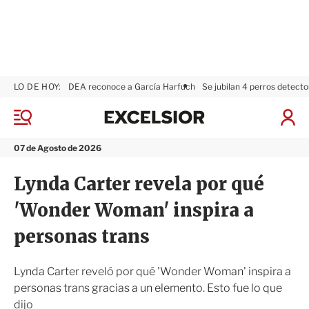
LO DE HOY:
DEA reconoce a García Harfuch
Se jubilan 4 perros detecto
E
x
M
I
c
e
n
n
e
i
07 de Agosto de 2026
ú
l
c
s
i
Lynda Carter revela por qué
i
a
o
r
'Wonder Woman' inspira a
r
S
e
personas trans
s
i
ó
Lynda Carter reveló por qué 'Wonder Woman' inspira a
n
personas trans gracias a un elemento. Esto fue lo que
dijo