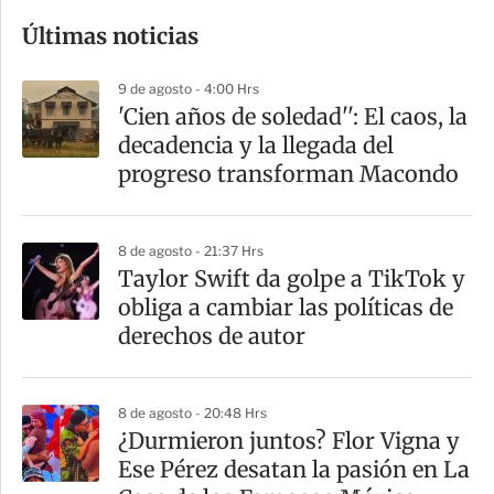
o
Últimas noticias
m
p
9 de agosto - 4:00 Hrs
a
'Cien años de soledad'': El caos, la
r
decadencia y la llegada del
t
progreso transforman Macondo
i
r
8 de agosto - 21:37 Hrs
Taylor Swift da golpe a TikTok y
obliga a cambiar las políticas de
derechos de autor
8 de agosto - 20:48 Hrs
¿Durmieron juntos? Flor Vigna y
Ese Pérez desatan la pasión en La