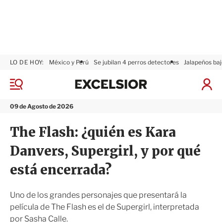
LO DE HOY:
México y Perú
Se jubilan 4 perros detectores
Jalapeños baj
E
x
M
I
c
e
n
n
e
i
09 de Agosto de 2026
ú
l
c
s
i
The Flash: ¿quién es Kara
i
a
o
r
Danvers, Supergirl, y por qué
r
S
e
está encerrada?
s
i
ó
Uno de los grandes personajes que presentará la
n
película de The Flash es el de Supergirl, interpretada
por Sasha Calle.