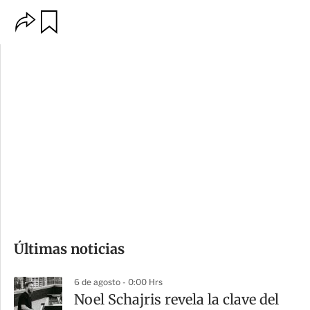
O
G
p
u
c
a
i
r
o
d
n
a
e
r
s
d
e
c
o
Últimas noticias
m
p
6 de agosto - 0:00 Hrs
a
Noel Schajris revela la clave del
r