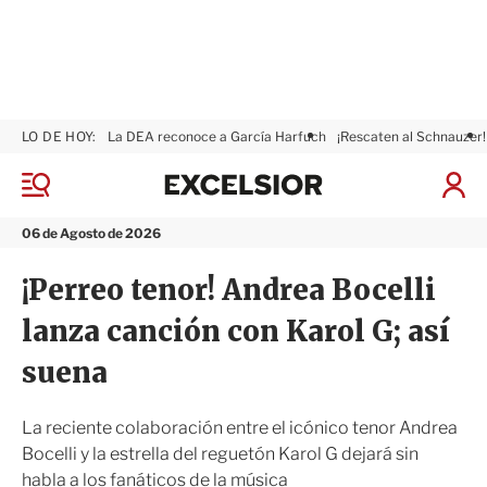
LO DE HOY:
La DEA reconoce a García Harfuch
¡Rescaten al Schnauzer!
E
x
M
I
c
e
n
n
e
i
06 de Agosto de 2026
ú
l
c
s
i
¡Perreo tenor! Andrea Bocelli
i
a
o
r
lanza canción con Karol G; así
r
S
e
suena
s
i
ó
La reciente colaboración entre el icónico tenor Andrea
n
Bocelli y la estrella del reguetón Karol G dejará sin
habla a los fanáticos de la música