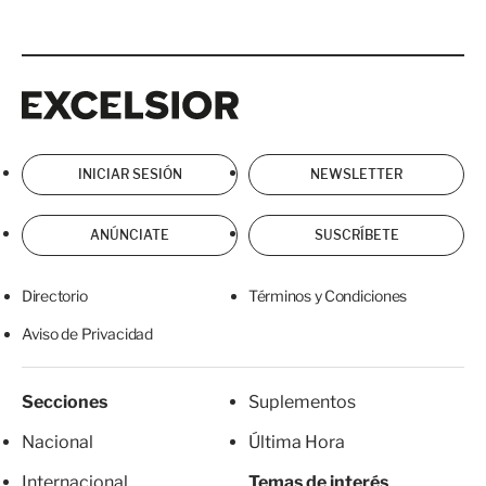
Excelsior
Excelsior
INICIAR SESIÓN
NEWSLETTER
ANÚNCIATE
SUSCRÍBETE
Directorio
Términos y Condiciones
Aviso de Privacidad
Secciones
Suplementos
Nacional
Última Hora
Internacional
Temas de interés