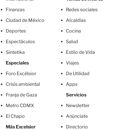
Finanzas
Redes sociales
Ciudad de México
Alcaldías
Deportes
Cocina
Espectáculos
Salud
Sintetika
Estilo de Vida
Especiales
Viajes
Foro Excélsior
De Utilidad
Crisis ambiental
Apps
Franja de Gaza
Servicios
Metro CDMX
Newsletter
El Chapo
Anúnciate
Más Excelsior
Directorio