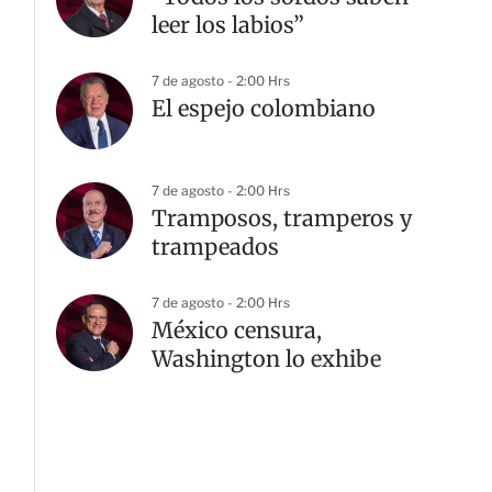
leer los labios”
7 de agosto - 2:00 Hrs
El espejo colombiano
7 de agosto - 2:00 Hrs
Tramposos, tramperos y
trampeados
7 de agosto - 2:00 Hrs
México censura,
Washington lo exhibe
G