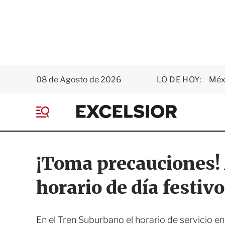
08 de Agosto de 2026
LO DE HOY:
Méxi
E
x
M
c
e
e
n
l
ú
s
¡Toma precauciones!
i
o
horario de día festivo
r
En el Tren Suburbano el horario de servicio en