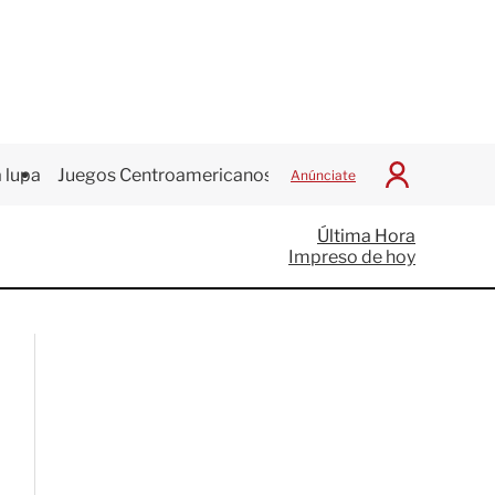
 lupa
Juegos Centroamericanos
Anúnciate
I
n
i
Última Hora
c
Impreso de hoy
i
a
r
S
e
s
i
ó
n