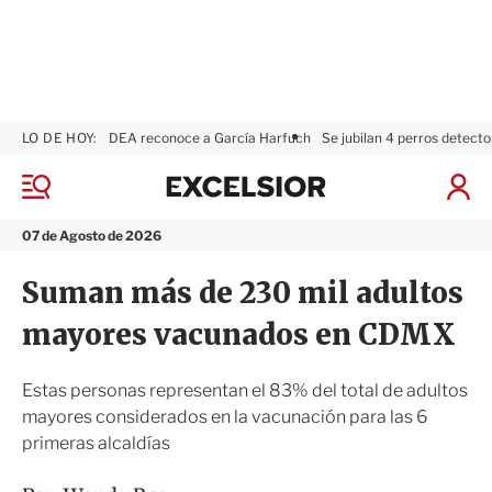
LO DE HOY:
DEA reconoce a García Harfuch
Se jubilan 4 perros detecto
E
x
M
I
c
e
n
n
e
i
07 de Agosto de 2026
ú
l
c
s
i
Suman más de 230 mil adultos
i
a
o
r
mayores vacunados en CDMX
r
S
e
s
Estas personas representan el 83% del total de adultos
i
mayores considerados en la vacunación para las 6
ó
primeras alcaldías
n