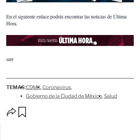
En el siguiente enlace podrás encontrar las noticias de Última
Hora.
sarr
TEMAS:
CDMX
Coronavirus
Gobierno de la Ciudad de México
Salud
O
G
p
u
c
a
i
r