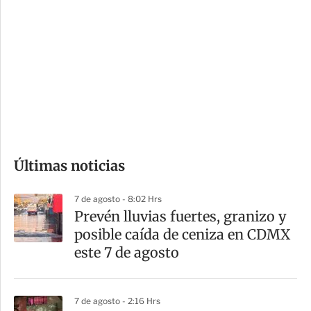
o
d
n
a
e
r
s
d
e
c
o
Últimas noticias
m
p
7 de agosto - 8:02 Hrs
a
Prevén lluvias fuertes, granizo y
r
posible caída de ceniza en CDMX
t
este 7 de agosto
i
r
7 de agosto - 2:16 Hrs