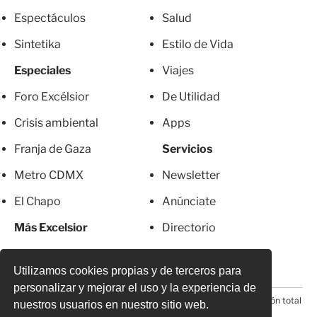
Espectáculos
Salud
Sintetika
Estilo de Vida
Especiales
Viajes
Foro Excélsior
De Utilidad
Crisis ambiental
Apps
Franja de Gaza
Servicios
Metro CDMX
Newsletter
El Chapo
Anúnciate
Más Excelsior
Directorio
Mujeres
Suscripciones
Utilizamos cookies propias y de terceros para
personalizar y mejorar el uso y la experiencia de
© 2026 Todos los derechos reservados. Prohibida la reproducción total
nuestros usuarios en nuestro sitio web.
o parcial, incluyendo cualquier medio electrónico*