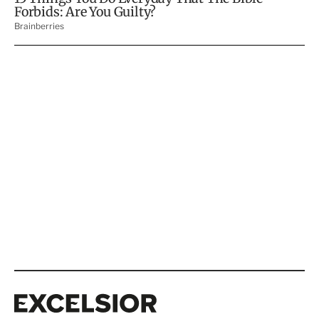
Excelsior
Excelsior