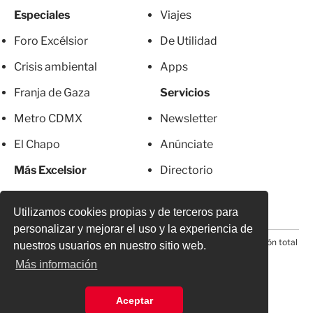
Especiales
Viajes
Foro Excélsior
De Utilidad
Crisis ambiental
Apps
Franja de Gaza
Servicios
Metro CDMX
Newsletter
El Chapo
Anúnciate
Más Excelsior
Directorio
Mujeres
Suscripciones
Utilizamos cookies propias y de terceros para
personalizar y mejorar el uso y la experiencia de
© 2026 Todos los derechos reservados. Prohibida la reproducción total
nuestros usuarios en nuestro sitio web.
o parcial, incluyendo cualquier medio electrónico*
Más información
Aceptar