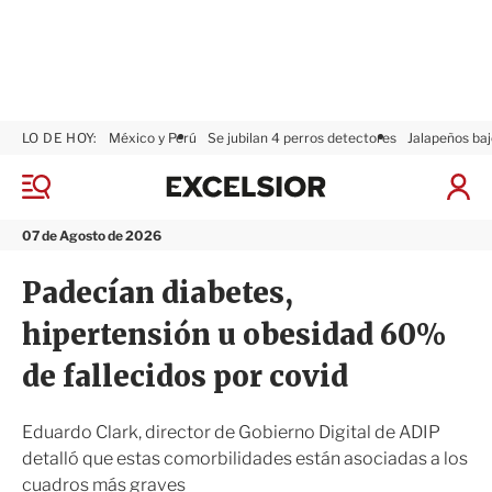
LO DE HOY:
México y Perú
Se jubilan 4 perros detectores
Jalapeños baj
E
x
M
I
c
e
n
n
e
i
07 de Agosto de 2026
ú
l
c
s
i
Padecían diabetes,
i
a
o
r
hipertensión u obesidad 60%
r
S
e
de fallecidos por covid
s
i
ó
Eduardo Clark, director de Gobierno Digital de ADIP
n
detalló que estas comorbilidades están asociadas a los
cuadros más graves