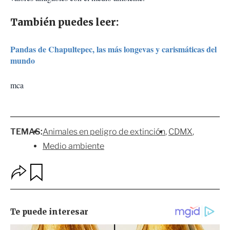
También puedes leer:
Pandas de Chapultepec, las más longevas y carismáticas del
mundo
mca
TEMAS:
Animales en peligro de extinción
CDMX
Medio ambiente
O
G
p
u
c
a
i
r
o
d