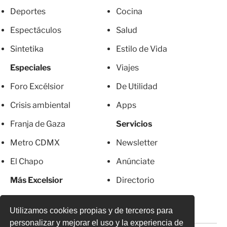
Deportes
Cocina
Espectáculos
Salud
Sintetika
Estilo de Vida
Especiales
Viajes
Foro Excélsior
De Utilidad
Crisis ambiental
Apps
Franja de Gaza
Servicios
Metro CDMX
Newsletter
El Chapo
Anúnciate
Más Excelsior
Directorio
Mujeres
Suscripciones
Utilizamos cookies propias y de terceros para
personalizar y mejorar el uso y la experiencia de