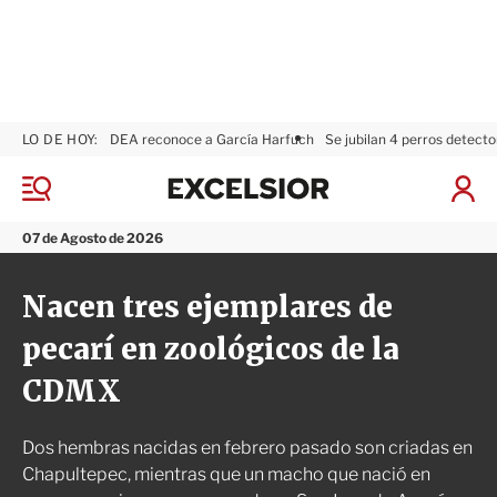
LO DE HOY:
DEA reconoce a García Harfuch
Se jubilan 4 perros detecto
E
x
M
I
c
e
n
n
e
i
07 de Agosto de 2026
ú
l
c
s
i
Nacen tres ejemplares de
i
a
o
r
pecarí en zoológicos de la
r
S
e
CDMX
s
i
ó
Dos hembras nacidas en febrero pasado son criadas en
n
Chapultepec, mientras que un macho que nació en