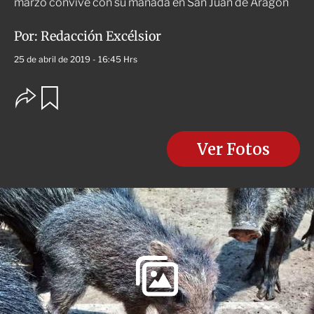
marzo convive con su manada en San Juan de Aragón
Por:
Redacción Excélsior
25 de abril de 2019 - 16:45 Hrs
O
G
u
p
a
c
r
i
d
o
Ver Fotos
a
n
r
e
s
d
e
c
o
m
p
a
r
t