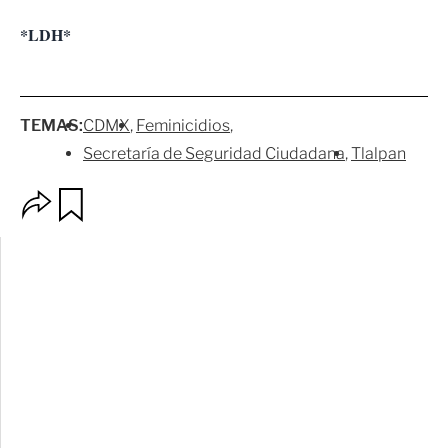
*LDH*
TEMAS:
CDMX
Feminicidios
Secretaría de Seguridad Ciudadana
Tlalpan
O
G
p
u
c
a
i
r
o
d
n
a
e
r
s
d