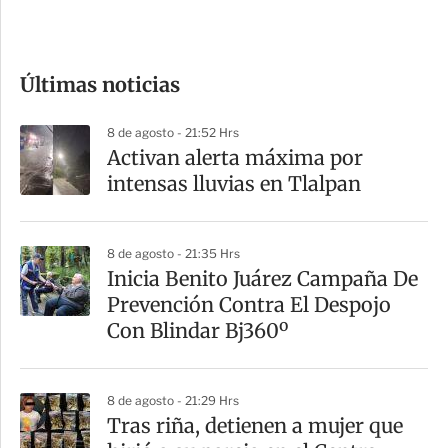
e
c
o
Últimas noticias
m
p
8 de agosto - 21:52 Hrs
a
Activan alerta máxima por
r
intensas lluvias en Tlalpan
t
i
8 de agosto - 21:35 Hrs
r
Inicia Benito Juárez Campaña De
Prevención Contra El Despojo
Con Blindar Bj360º
8 de agosto - 21:29 Hrs
Tras riña, detienen a mujer que