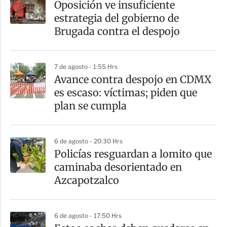
Oposición ve insuficiente
r
estrategia del gobierno de
t
Brugada contra el despojo
i
r
7 de agosto - 1:55 Hrs
Avance contra despojo en CDMX
es escaso: víctimas; piden que
plan se cumpla
6 de agosto - 20:30 Hrs
Policías resguardan a lomito que
caminaba desorientado en
Azcapotzalco
6 de agosto - 17:50 Hrs