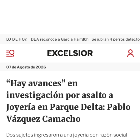
LO DE HOY:
DEA reconoce a García Harfuch
Se jubilan 4 perros detecto
E
x
M
I
c
e
n
n
e
i
07 de Agosto de 2026
ú
l
c
s
i
“Hay avances” en
i
a
o
r
investigación por asalto a
r
S
e
Joyería en Parque Delta: Pablo
s
i
Vázquez Camacho
ó
n
Dos sujetos ingresaron a una joyería con razón social