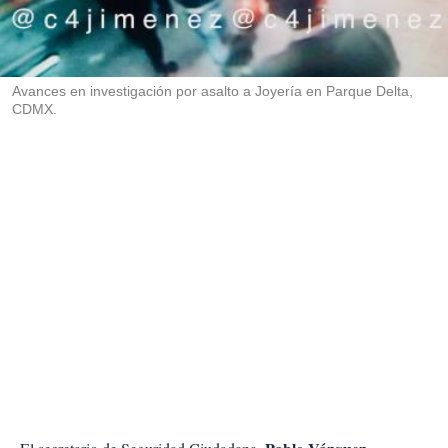
r
t
i
r
Avances en investigación por asalto a Joyería en Parque Delta,
CDMX.