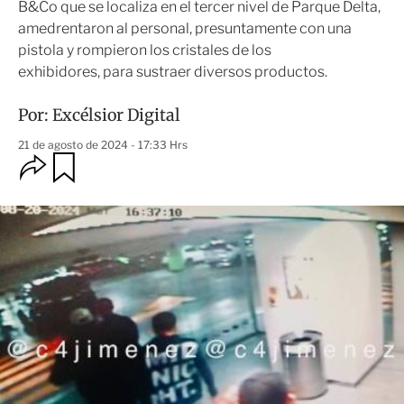
B&Co que se localiza en el tercer nivel de Parque Delta,
amedrentaron al personal, presuntamente con una
pistola y rompieron los cristales de los
exhibidores, para sustraer diversos productos.
Por:
Excélsior Digital
21 de agosto de 2024 - 17:33 Hrs
O
G
u
p
a
c
r
i
d
o
a
n
r
e
s
d
e
c
o
m
p
a