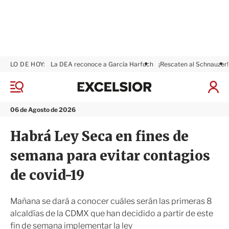
LO DE HOY:
La DEA reconoce a García Harfuch
¡Rescaten al Schnauzer!
E
x
M
I
c
e
n
n
e
i
06 de Agosto de 2026
ú
l
c
s
i
Habrá Ley Seca en fines de
i
a
o
r
semana para evitar contagios
r
S
e
de covid-19
s
i
ó
Mañana se dará a conocer cuáles serán las primeras 8
n
alcaldías de la CDMX que han decidido a partir de este
fin de semana implementar la ley