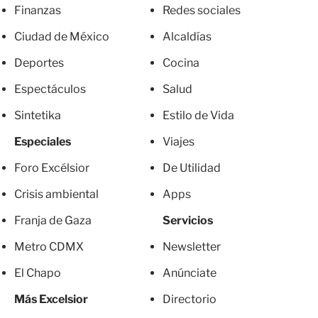
Finanzas
Redes sociales
Ciudad de México
Alcaldías
Deportes
Cocina
Espectáculos
Salud
Sintetika
Estilo de Vida
Especiales
Viajes
Foro Excélsior
De Utilidad
Crisis ambiental
Apps
Franja de Gaza
Servicios
Metro CDMX
Newsletter
El Chapo
Anúnciate
Más Excelsior
Directorio