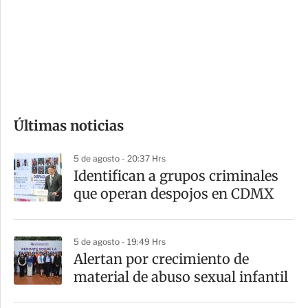
e
r
s
d
e
c
o
Últimas noticias
m
p
5 de agosto - 20:37 Hrs
a
Identifican a grupos criminales
r
que operan despojos en CDMX
t
i
5 de agosto - 19:49 Hrs
r
Alertan por crecimiento de
material de abuso sexual infantil