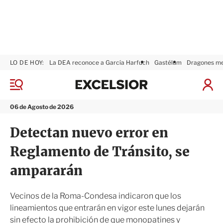
LO DE HOY:
La DEA reconoce a García Harfuch
Gastélum
Dragones m
E
x
M
I
c
e
n
n
e
i
06 de Agosto de 2026
ú
l
c
s
i
Detectan nuevo error en
i
a
o
r
Reglamento de Tránsito, se
r
S
e
ampararán
s
i
ó
Vecinos de la Roma-Condesa indicaron que los
n
lineamientos que entrarán en vigor este lunes dejarán
sin efecto la prohibición de que monopatines y