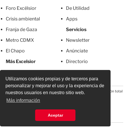
Foro Excélsior
De Utilidad
Crisis ambiental
Apps
Franja de Gaza
Servicios
Metro CDMX
Newsletter
El Chapo
Anúnciate
Más Excelsior
Directorio
Mujeres
Suscripciones
Utilizamos cookies propias y de terceros para
personalizar y mejorar el uso y la experiencia de
© 2026 Todos los derechos reservados. Prohibida la reproducción total
nuestros usuarios en nuestro sitio web.
o parcial, incluyendo cualquier medio electrónico*
Más información
Aceptar