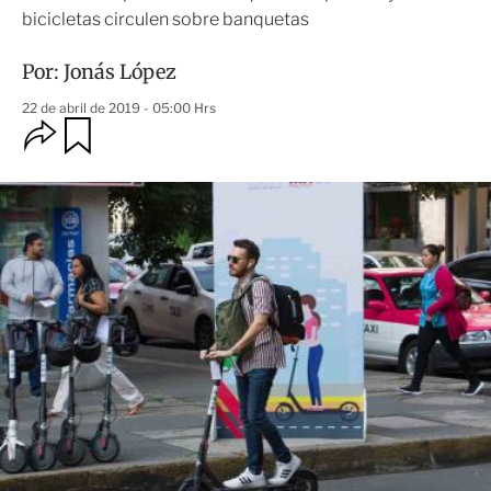
bicicletas circulen sobre banquetas
Por:
Jonás López
22 de abril de 2019 - 05:00 Hrs
O
G
u
p
a
c
r
i
d
o
a
n
r
e
s
d
e
c
o
m
p
a
r
t
i