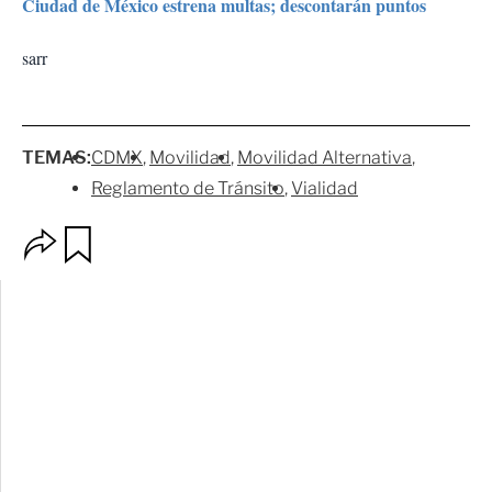
Ciudad de México estrena multas; descontarán puntos
sarr
TEMAS:
CDMX
Movilidad
Movilidad Alternativa
Reglamento de Tránsito
Vialidad
O
G
p
u
c
a
i
r
o
d
n
a
e
r
s
d