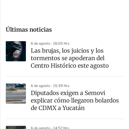
e
c
o
Últimas noticias
m
p
6 de agosto - 16:03 Hrs
a
Las brujas, los juicios y los
r
tormentos se apoderan del
t
Centro Histórico este agosto
i
r
6 de agosto - 15:39 Hrs
Diputados exigen a Semovi
explicar cómo llegaron bolardos
de CDMX a Yucatán
6 de agosto - 14:52 Hrs