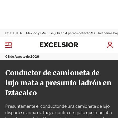
LO DE HOY:
México y Perú
Se jubilan 4 perros detectores
Jalapeños baj
E
x
M
I
c
e
n
n
e
i
08 de Agosto de 2026
ú
l
c
s
i
Conductor de camioneta de
i
a
o
r
lujo mata a presunto ladrón en
r
S
e
Iztacalco
s
i
ó
Presuntamente el conductor de una camioneta de lujo
n
disparó su arma de fuego contra el sujeto que tripulaba