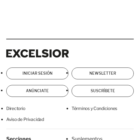
Excelsior
Excelsior
INICIAR SESIÓN
NEWSLETTER
ANÚNCIATE
SUSCRÍBETE
Directorio
Términos y Condiciones
Aviso de Privacidad
Secciones
Suplementos