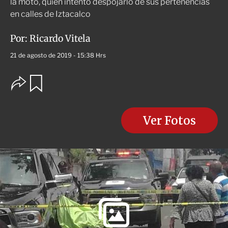
la moto, quien intentó despojarlo de sus pertenencias
en calles de Iztacalco
Por:
Ricardo Vitela
21 de agosto de 2019 - 15:38 Hrs
O
G
u
p
a
c
r
i
d
o
Ver Fotos
a
n
r
e
s
d
e
c
o
m
p
a
r