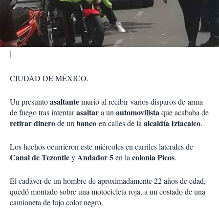
t
i
r
CIUDAD DE MÉXICO.
asaltante
Un presunto
murió al recibir varios disparos de arma
asaltar
automovilista
de fuego tras intentar
a un
que acababa de
retirar dinero
banco
alcaldía Iztacalco
de un
en calles de la
.
Los hechos ocurrieron este miércoles en carriles laterales de
Canal de Tezontle
Andador 5
colonia Picos
y
en la
.
El cadáver de un hombre de aproximadamente 22 años de edad,
quedó montado sobre una motocicleta roja, a un costado de una
camioneta de lujo color negro.