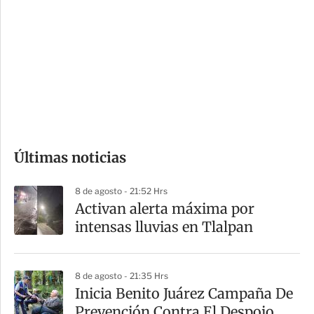
o
d
n
a
e
r
s
d
e
c
o
Últimas noticias
m
p
8 de agosto - 21:52 Hrs
a
Activan alerta máxima por
r
intensas lluvias en Tlalpan
t
i
8 de agosto - 21:35 Hrs
r
Inicia Benito Juárez Campaña De
Prevención Contra El Despojo