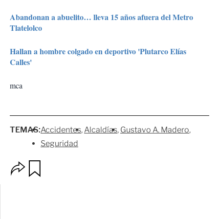
Abandonan a abuelito… lleva 15 años afuera del Metro
Tlatelolco
Hallan a hombre colgado en deportivo 'Plutarco Elías
Calles'
mca
TEMAS:
Accidentes
Alcaldías
Gustavo A. Madero
Seguridad
O
G
p
u
c
a
i
r