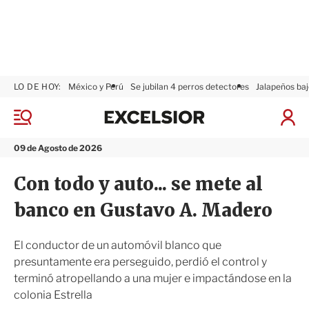
LO DE HOY:
México y Perú
Se jubilan 4 perros detectores
Jalapeños baj
E
x
M
I
c
e
n
n
e
i
09 de Agosto de 2026
ú
l
c
s
i
Con todo y auto... se mete al
i
a
o
r
banco en Gustavo A. Madero
r
S
e
s
El conductor de un automóvil blanco que
i
presuntamente era perseguido, perdió el control y
ó
terminó atropellando a una mujer e impactándose en la
n
colonia Estrella