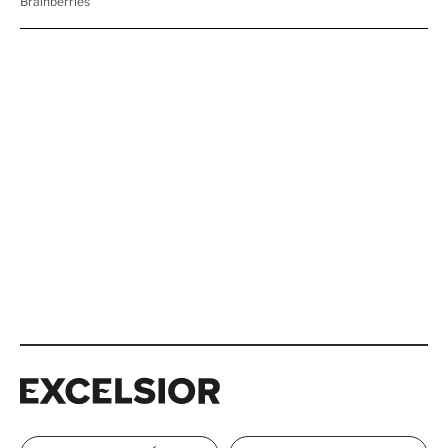
Excelsior
Excelsior