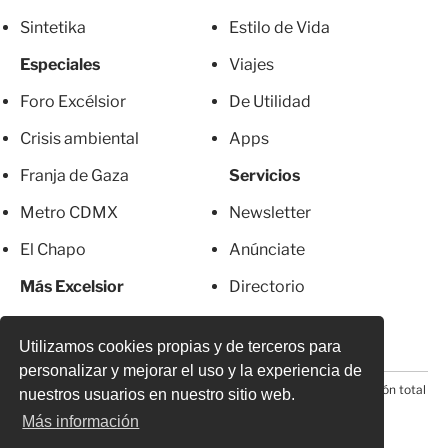
Sintetika
Estilo de Vida
Especiales
Viajes
Foro Excélsior
De Utilidad
Crisis ambiental
Apps
Franja de Gaza
Servicios
Metro CDMX
Newsletter
El Chapo
Anúnciate
Más Excelsior
Directorio
Mujeres
Suscripciones
Utilizamos cookies propias y de terceros para
personalizar y mejorar el uso y la experiencia de
© 2026 Todos los derechos reservados. Prohibida la reproducción total
nuestros usuarios en nuestro sitio web.
o parcial, incluyendo cualquier medio electrónico*
Más información