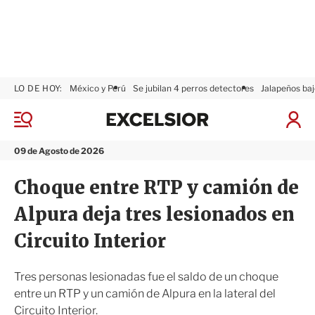
LO DE HOY:
México y Perú
Se jubilan 4 perros detectores
Jalapeños baj
E
x
M
I
c
e
n
n
e
i
09 de Agosto de 2026
ú
l
c
s
i
Choque entre RTP y camión de
i
a
o
r
Alpura deja tres lesionados en
r
S
e
Circuito Interior
s
i
ó
Tres personas lesionadas fue el saldo de un choque
n
entre un RTP y un camión de Alpura en la lateral del
Circuito Interior.