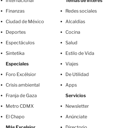
Internacional
Temas de interés
Finanzas
Redes sociales
Ciudad de México
Alcaldías
Deportes
Cocina
Espectáculos
Salud
Sintetika
Estilo de Vida
Especiales
Viajes
Foro Excélsior
De Utilidad
Crisis ambiental
Apps
Franja de Gaza
Servicios
Metro CDMX
Newsletter
El Chapo
Anúnciate
Más Excelsior
Directorio