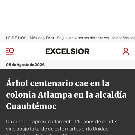
LO DE HOY:
México y Perú
Se jubilan 4 perros detectores
Jalapeños baj
E
x
M
I
c
e
n
n
e
i
08 de Agosto de 2026
ú
l
c
s
i
Árbol centenario cae en la
i
a
o
r
colonia Atlampa en la alcaldía
r
S
e
Cuauhtémoc
s
i
ó
Un árbol de aproximadamente 140 años de edad, se
n
vino abajo la tarde de este martes en la Unidad