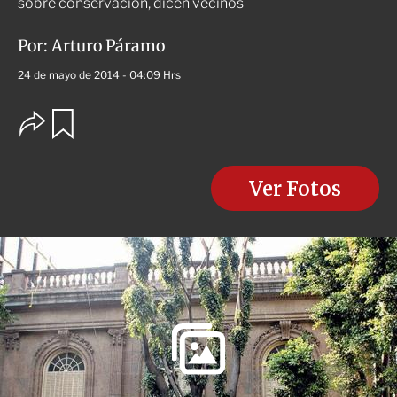
sobre conservación, dicen vecinos
Por:
Arturo Páramo
24 de mayo de 2014 - 04:09 Hrs
O
G
u
p
a
c
r
i
d
o
Ver Fotos
a
n
r
e
s
d
e
c
o
m
p
a
r
t