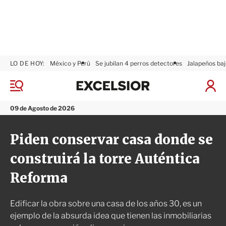
LO DE HOY:
México y Perú
Se jubilan 4 perros detectores
Jalapeños baj
E
x
M
I
c
e
n
n
e
i
09 de Agosto de 2026
ú
l
c
s
i
Piden conservar casa donde se
i
a
o
r
construirá la torre Auténtica
r
S
e
Reforma
s
i
ó
Edificar la obra sobre una casa de los años 30, es un
n
ejemplo de la absurda idea que tienen las inmobiliarias