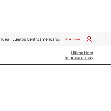
 lupa
Juegos Centroamericanos
Anúnciate
I
n
i
Última Hora
c
Impreso de hoy
i
a
r
S
e
s
i
ó
n