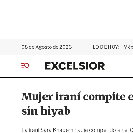
08 de Agosto de 2026
LO DE HOY:
Méxi
E
x
M
c
e
e
n
l
ú
s
Mujer iraní compite 
i
o
sin hiyab
r
La iraní Sara Khadem había competido en el 