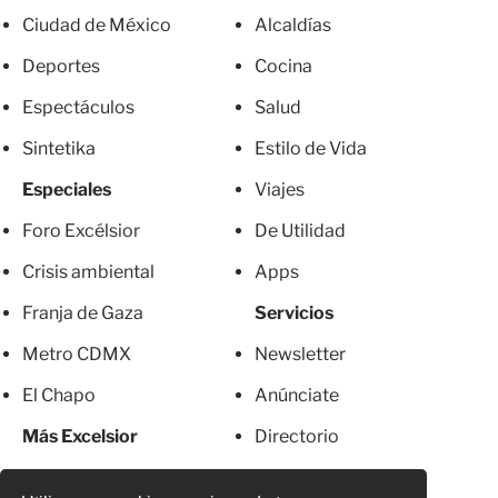
Ciudad de México
Alcaldías
Deportes
Cocina
Espectáculos
Salud
Sintetika
Estilo de Vida
Especiales
Viajes
Foro Excélsior
De Utilidad
Crisis ambiental
Apps
Franja de Gaza
Servicios
Metro CDMX
Newsletter
El Chapo
Anúnciate
Más Excelsior
Directorio
Mujeres
Suscripciones