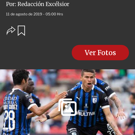
Por:
Redacción Excélsior
11 de agosto de 2019 - 05:00 Hrs
O
G
u
p
a
c
r
i
d
o
Ver Fotos
a
n
r
e
s
d
e
c
o
m
p
a
r
t
i
r