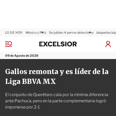
LO DE HOY:
México y Perú
Se jubilan 4 perros detectores
Jalapeños baj
E
x
M
I
c
e
n
n
e
i
09 de Agosto de 2026
ú
l
c
s
i
Gallos remonta y es líder de la
i
a
o
r
Liga BBVA MX
r
S
e
s
El conjunto de Querétaro caía por la mínima diferencia
i
ó
ante Pachuca, pero en la parte complementaria logró
n
imponerse por 2-1