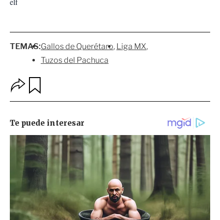
elf
TEMAS:
Gallos de Querétaro
Liga MX
Tuzos del Pachuca
O
G
p
u
c
a
i
r
o
d
n
a
e
r
s
d
e