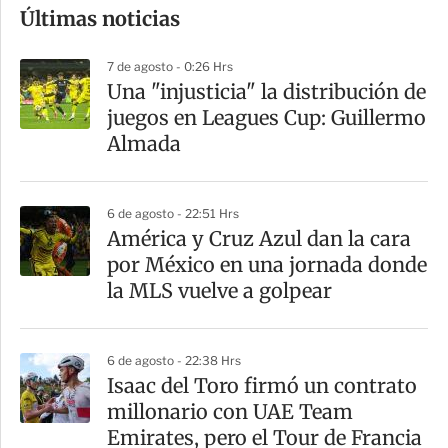
Últimas noticias
m
p
7 de agosto - 0:26 Hrs
a
Una "injusticia" la distribución de
r
juegos en Leagues Cup: Guillermo
t
Almada
i
r
6 de agosto - 22:51 Hrs
América y Cruz Azul dan la cara
por México en una jornada donde
la MLS vuelve a golpear
6 de agosto - 22:38 Hrs
Isaac del Toro firmó un contrato
millonario con UAE Team
Emirates, pero el Tour de Francia