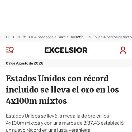
LO DE HOY:
DEA reconoce a García Harfuch
Se jubilan 4 perros detecto
E
x
M
I
c
e
n
n
e
i
07 de Agosto de 2026
ú
l
c
s
i
Estados Unidos con récord
i
a
o
r
incluido se lleva el oro en los
r
S
e
4x100m mixtos
s
i
ó
Estados Unidos se llevó la medalla de oro en los
n
4x100m mixtos y con una marca de 3:37.43 estableció
un nuevo récord en una justa veraniega