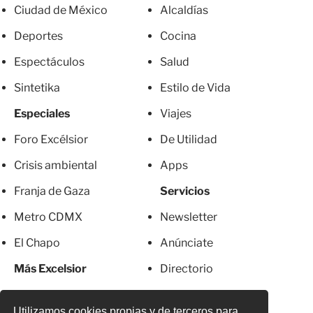
Ciudad de México
Alcaldías
Deportes
Cocina
Espectáculos
Salud
Sintetika
Estilo de Vida
Especiales
Viajes
Foro Excélsior
De Utilidad
Crisis ambiental
Apps
Franja de Gaza
Servicios
Metro CDMX
Newsletter
El Chapo
Anúnciate
Más Excelsior
Directorio
Mujeres
Suscripciones
Utilizamos cookies propias y de terceros para