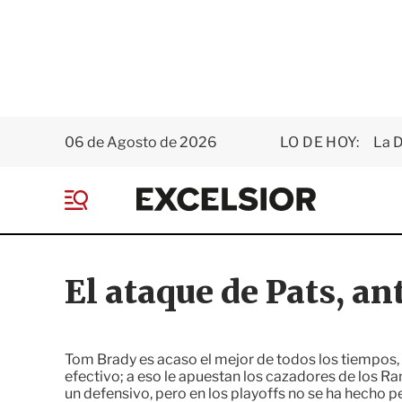
06 de Agosto de 2026
LO DE HOY:
La D
E
x
M
c
e
e
n
l
ú
s
El ataque de Pats, an
i
o
r
Tom Brady es acaso el mejor de todos los tiempos, p
efectivo; a eso le apuestan los cazadores de los 
un defensivo, pero en los playoffs no se ha hecho p