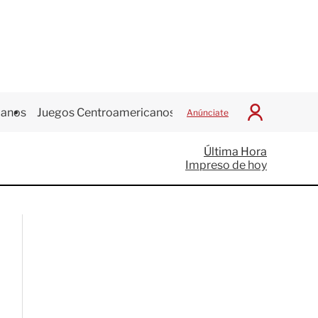
canos
Juegos Centroamericanos
Anúnciate
I
n
i
Última Hora
c
Impreso de hoy
i
a
r
S
e
s
i
ó
n