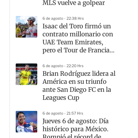
MLS vuelve a golpear
6 de agosto - 22:38 Hrs
Isaac del Toro firmó un
contrato millonario con
UAE Team Emirates,
pero el Tour de Francia
sigue teniendo otro
dueño
6 de agosto - 22:20 Hrs
Brian Rodríguez lidera al
América en su triunfo
ante San Diego FC en la
Leagues Cup
6 de agosto - 21:57 Hrs
Jueves 6 de agosto: Día
histórico para México.
Rompió el récord de