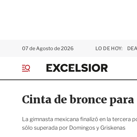
07 de Agosto de 2026
LO DE HOY:
DEA
E
x
M
c
e
e
n
l
ú
s
Cinta de bronce para
i
o
r
La gimnasta mexicana finalizó en la tercera 
sólo superada por Domingos y Griskenas