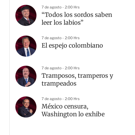
G
7 de agosto - 2:00 Hrs
“Todos los sordos saben
leer los labios”
7 de agosto - 2:00 Hrs
El espejo colombiano
7 de agosto - 2:00 Hrs
Tramposos, tramperos y
trampeados
7 de agosto - 2:00 Hrs
México censura,
Washington lo exhibe