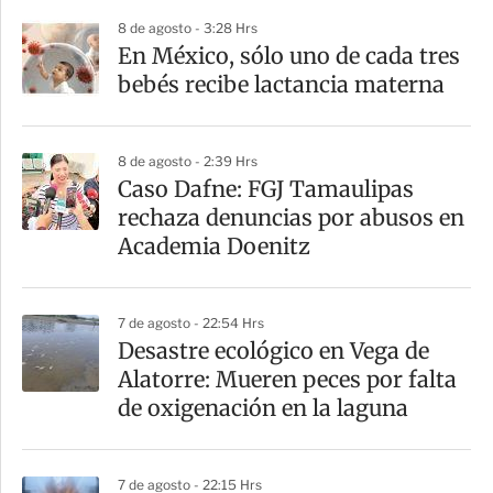
p
8 de agosto - 3:28 Hrs
a
En México, sólo uno de cada tres
r
bebés recibe lactancia materna
t
i
8 de agosto - 2:39 Hrs
r
Caso Dafne: FGJ Tamaulipas
rechaza denuncias por abusos en
Academia Doenitz
7 de agosto - 22:54 Hrs
Desastre ecológico en Vega de
Alatorre: Mueren peces por falta
de oxigenación en la laguna
7 de agosto - 22:15 Hrs