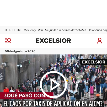
LO DE HOY:
México y Perú
Se jubilan 4 perros detectores
Jalapeños baj
E
x
M
I
c
e
n
n
e
i
08 de Agosto de 2026
ú
l
c
s
i
i
a
o
r
r
S
e
s
i
ó
n