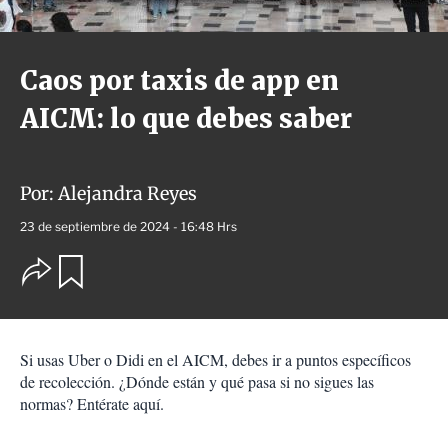
Caos por taxis de app en
AICM: lo que debes saber
Por:
Alejandra Reyes
23 de septiembre de 2024 - 16:48 Hrs
O
G
u
p
a
c
r
i
d
o
a
Si usas Uber o Didi en el AICM, debes ir a puntos específicos
n
r
e
de recolección. ¿Dónde están y qué pasa si no sigues las
s
normas? Entérate aquí.
d
e