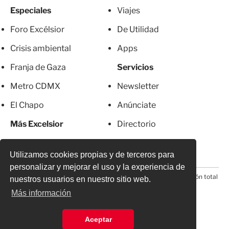
Especiales
Viajes
Foro Excélsior
De Utilidad
Crisis ambiental
Apps
Franja de Gaza
Servicios
Metro CDMX
Newsletter
El Chapo
Anúnciate
Más Excelsior
Directorio
Mujeres
Suscripciones
Utilizamos cookies propias y de terceros para
personalizar y mejorar el uso y la experiencia de
© 2026 Todos los derechos reservados. Prohibida la reproducción total
nuestros usuarios en nuestro sitio web.
o parcial, incluyendo cualquier medio electrónico*
Más información
Aceptar