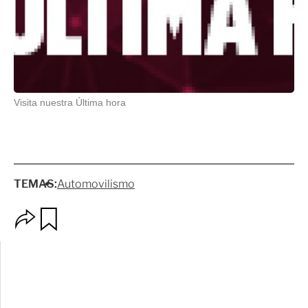
Visita nuestra Última hora
TEMAS:
Automovilismo
O
G
p
u
c
a
i
r
o
d