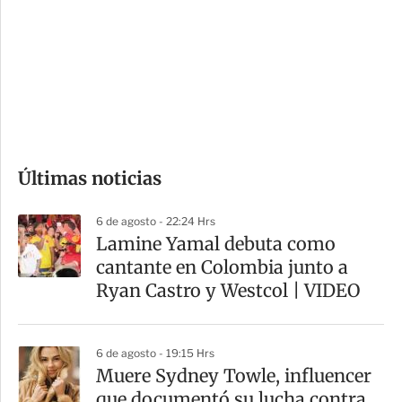
n
a
e
r
s
d
e
c
o
Últimas noticias
m
p
6 de agosto - 22:24 Hrs
a
Lamine Yamal debuta como
r
cantante en Colombia junto a
t
Ryan Castro y Westcol | VIDEO
i
r
6 de agosto - 19:15 Hrs
Muere Sydney Towle, influencer
que documentó su lucha contra