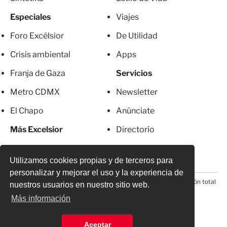
Especiales
Viajes
Foro Excélsior
De Utilidad
Crisis ambiental
Apps
Franja de Gaza
Servicios
Metro CDMX
Newsletter
El Chapo
Anúnciate
Más Excelsior
Directorio
Mujeres
Suscripciones
Utilizamos cookies propias y de terceros para
personalizar y mejorar el uso y la experiencia de
© 2026 Todos los derechos reservados. Prohibida la reproducción total
nuestros usuarios en nuestro sitio web.
o parcial, incluyendo cualquier medio electrónico*
Más información
Aceptar