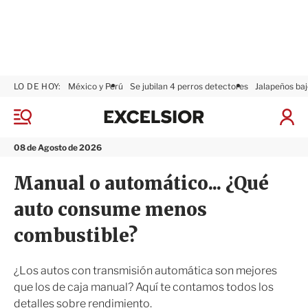
LO DE HOY:
México y Perú
Se jubilan 4 perros detectores
Jalapeños baj
E
x
M
I
c
e
n
n
e
i
08 de Agosto de 2026
ú
l
c
s
i
Manual o automático... ¿Qué
i
a
o
r
auto consume menos
r
S
e
combustible?
s
i
ó
¿Los autos con transmisión automática son mejores
n
que los de caja manual? Aquí te contamos todos los
detalles sobre rendimiento.