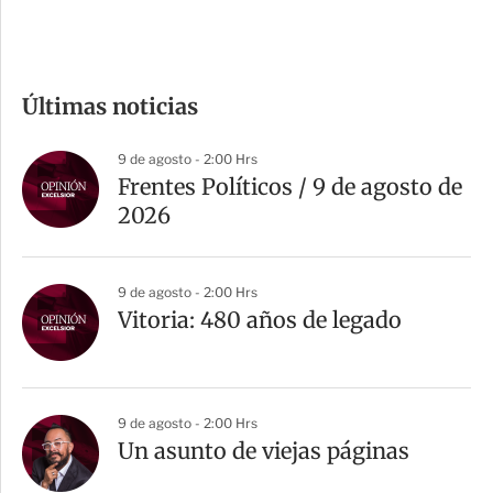
c
o
m
Últimas noticias
p
a
9 de agosto - 2:00 Hrs
r
Frentes Políticos / 9 de agosto de
t
2026
i
r
9 de agosto - 2:00 Hrs
Vitoria: 480 años de legado
9 de agosto - 2:00 Hrs
Un asunto de viejas páginas