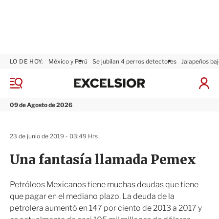
LO DE HOY:
México y Perú
Se jubilan 4 perros detectores
Jalapeños baj
E
x
M
I
c
e
n
n
e
i
09 de Agosto de 2026
ú
l
c
s
i
i
a
23 de junio de 2019 - 03:49 Hrs
o
r
r
S
Una fantasía llamada Pemex
e
s
i
Petróleos Mexicanos tiene muchas deudas que tiene
ó
que pagar en el mediano plazo. La deuda de la
n
petrolera aumentó en 147 por ciento de 2013 a 2017 y