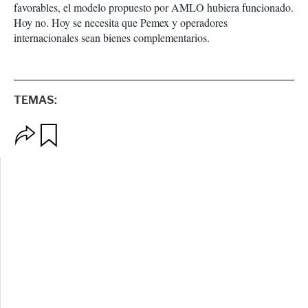
favorables, el modelo propuesto por AMLO hubiera funcionado.
Hoy no. Hoy se necesita que Pemex y operadores
internacionales sean bienes complementarios.
TEMAS:
O
G
p
u
c
a
i
r
o
d
n
a
e
r
s
d
e