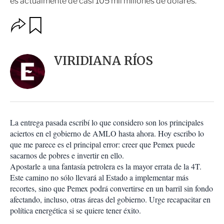
es actualmente de casi 105 mil millones de dólares.
O
G
u
p
a
c
r
i
d
VIRIDIANA RÍOS
o
a
n
r
e
s
d
e
c
La entrega pasada escribí lo que considero son los principales
o
aciertos en el gobierno de AMLO hasta ahora. Hoy escribo lo
m
que me parece es el principal error: creer que Pemex puede
p
a
sacarnos de pobres e invertir en ello.
r
Apostarle a una fantasía petrolera es la mayor errata de la 4T.
t
Este camino no sólo llevará al Estado a implementar más
i
recortes, sino que Pemex podrá convertirse en un barril sin fondo
r
afectando, incluso, otras áreas del gobierno. Urge recapacitar en
política energética si se quiere tener éxito.