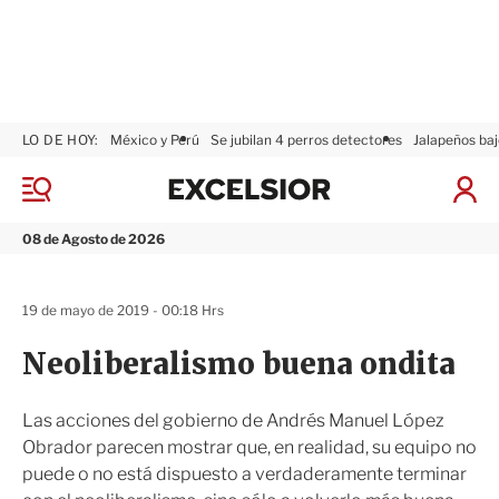
LO DE HOY:
México y Perú
Se jubilan 4 perros detectores
Jalapeños baj
E
x
M
I
c
e
n
n
e
i
08 de Agosto de 2026
ú
l
c
s
i
i
a
19 de mayo de 2019 - 00:18 Hrs
o
r
r
S
Neoliberalismo buena ondita
e
s
i
Las acciones del gobierno de Andrés Manuel López
ó
Obrador parecen mostrar que, en realidad, su equipo no
n
puede o no está dispuesto a verdaderamente terminar