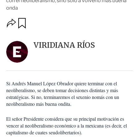
con el neoliberalismo, sino sólo a volverlo más buena
onda
O
G
u
p
a
c
r
i
d
VIRIDIANA RÍOS
o
a
n
r
e
s
d
e
c
Si Andrés Manuel López Obrador quiere terminar con el
o
neoliberalismo, se deben tomar decisiones distintas y más
m
estratégicas. Si no, terminaremos el sexenio nomás con un
p
a
neoliberalismo más buena ondita.
r
t
El señor Presidente considera que su principal motivación es
i
vencer al neoliberalismo económico a la mexicana (es decir, el
r
capitalismo de cuates seudolibertarios).