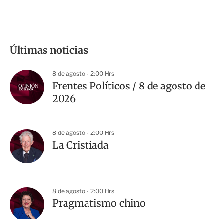
e
c
o
m
Últimas noticias
p
a
8 de agosto - 2:00 Hrs
r
Frentes Políticos / 8 de agosto de
t
2026
i
r
8 de agosto - 2:00 Hrs
La Cristiada
8 de agosto - 2:00 Hrs
Pragmatismo chino