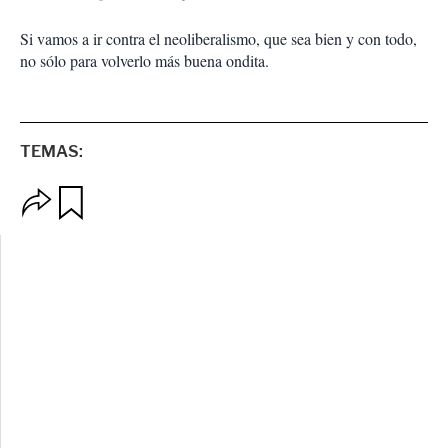
Si vamos a ir contra el neoliberalismo, que sea bien y con todo,
no sólo para volverlo más buena ondita.
TEMAS:
O
G
p
u
c
a
i
r
o
d
n
a
e
r
s
d