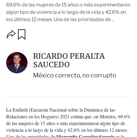
69.6% de las mujeres de 15 años o más experimentaron
algún tipo de violencia a lo largo de la vida y 42.6% en
los últimos 12 meses. Una de las prioridades de ...
O
G
u
p
a
c
r
i
d
RICARDO PERALTA
o
a
n
SAUCEDO
r
e
s
México correcto, no corrupto
d
e
c
o
m
p
La Endireh (Encuesta Nacional sobre la Dinámica de las
a
Relaciones en los Hogares) 2021 estima que, en Morelos, 69.6%
r
de las mujeres de 15 años o más experimentaron algún tipo de
t
violencia a lo largo de la vida y 42.6% en los últimos 12 meses.
i
Margarita González Saravia
Una de las prioridades de
es la
r