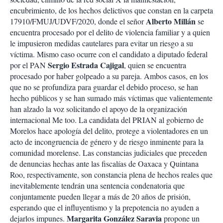
encubrimiento, de los hechos delictivos que constan en la carpeta
Alberto Millán
17910/FMUJ/UDVF/2020, donde el señor
se
encuentra procesado por el delito de violencia familiar y a quien
le impusieron medidas cautelares para evitar un riesgo a su
víctima. Mismo caso ocurre con el candidato a diputado federal
Sergio Estrada Cajigal
por el PAN
, quien se encuentra
procesado por haber golpeado a su pareja. Ambos casos, en los
que no se profundiza para guardar el debido proceso, se han
hecho públicos y se han sumado más víctimas que valientemente
han alzado la voz solicitando el apoyo de la organización
internacional Me too. La candidata del PRIAN al gobierno de
Morelos hace apología del delito, protege a violentadores en un
acto de incongruencia de género y de riesgo inminente para la
comunidad morelense. Las constancias judiciales que preceden
de denuncias hechas ante las fiscalías de Oaxaca y Quintana
Roo, respectivamente, son constancia plena de hechos reales que
inevitablemente tendrán una sentencia condenatoria que
conjuntamente pueden llegar a más de 20 años de prisión,
esperando que el influyentismo y la prepotencia no ayuden a
Margarita González Saravia
dejarlos impunes.
propone un