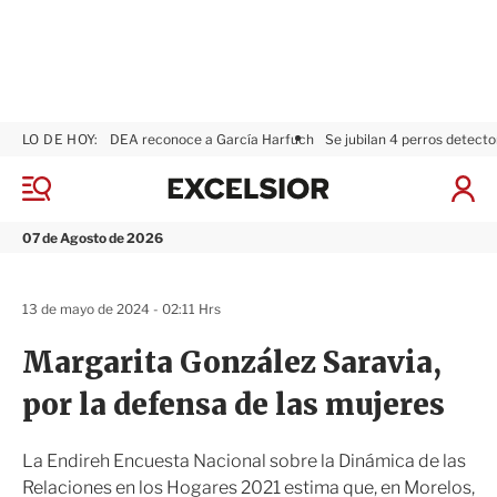
LO DE HOY:
DEA reconoce a García Harfuch
Se jubilan 4 perros detecto
E
x
M
I
c
e
n
n
e
i
07 de Agosto de 2026
ú
l
c
s
i
i
a
13 de mayo de 2024 - 02:11 Hrs
o
r
r
S
Margarita González Saravia,
e
s
por la defensa de las mujeres
i
ó
n
La Endireh Encuesta Nacional sobre la Dinámica de las
Relaciones en los Hogares 2021 estima que, en Morelos,