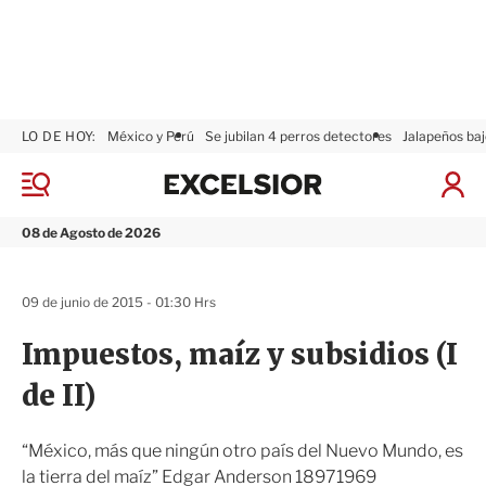
LO DE HOY:
México y Perú
Se jubilan 4 perros detectores
Jalapeños baj
E
x
M
I
c
e
n
n
e
i
08 de Agosto de 2026
ú
l
c
s
i
i
a
09 de junio de 2015 - 01:30 Hrs
o
r
r
S
Impuestos, maíz y subsidios (I
e
s
de II)
i
ó
n
“México, más que ningún otro país del Nuevo Mundo, es
la tierra del maíz” Edgar Anderson 18971969