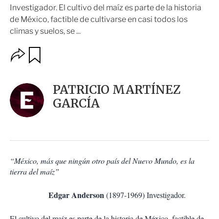
Investigador. El cultivo del maíz es parte de la historia
de México, factible de cultivarse en casi todos los
climas y suelos, se ...
O
G
u
p
a
c
r
i
d
PATRICIO MARTÍNEZ
o
a
n
GARCÍA
r
e
s
d
e
c
o
“México, más que ningún otro país del Nuevo Mundo, es la
m
tierra del maíz”
p
a
r
Edgar Anderson
(1897-1969) Investigador.
t
i
El cultivo del maíz es parte de la historia de México, factible de
r