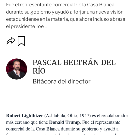
Fue el representante comercial de la Casa Blanca
durante su gobierno y ayudó a forjar una nueva visión
estadunidense en la materia, que ahora incluso abraza
el presidente Joe ...
O
G
u
p
a
c
r
i
d
PASCAL BELTRÁN DEL
o
a
n
RÍO
r
e
s
Bitácora del director
d
e
c
o
m
p
Robert Lighthizer
(Ashtabula, Ohio, 1947) es el excolaborador
a
Donald Trump
más cercano que tiene
. Fue el representante
r
comercial de la Casa Blanca durante su gobierno y ayudó a
t