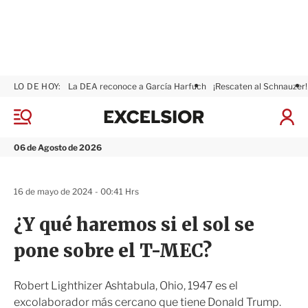
LO DE HOY:
La DEA reconoce a García Harfuch
¡Rescaten al Schnauzer!
E
x
M
I
c
e
n
n
e
i
06 de Agosto de 2026
ú
l
c
s
i
i
a
16 de mayo de 2024 - 00:41 Hrs
o
r
r
S
¿Y qué haremos si el sol se
e
s
pone sobre el T-MEC?
i
ó
n
Robert Lighthizer Ashtabula, Ohio, 1947 es el
excolaborador más cercano que tiene Donald Trump.