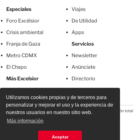
Especiales
Viajes
Foro Excélsior
De Utilidad
Crisis ambiental
Apps
Franja de Gaza
Servicios
Metro CDMX
Newsletter
El Chapo
Anúnciate
Más Excelsior
Directorio
Mujeres
Suscripciones
Utilizamos cookies propias y de terceros para
personalizar y mejorar el uso y la experiencia de
© 2026 Todos los derechos reservados. Prohibida la reproducción total
nuestros usuarios en nuestro sitio web.
o parcial, incluyendo cualquier medio electrónico*
Más información
Aceptar