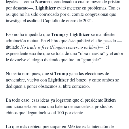
Navarro
legales —como
, condenado a cuatro meses de prisión
Lighthizer
por desacato—,
evitó meterse en problemas. Tan es
así que no ha sido convocado por el comité congresional que
investiga el asalto al Capitolio de enero de 2021.
Trump
Lighthizer
Eso no ha impedido que
y
se manifiesten
admiración mutua. En el libro que éste publicó el año pasado —
titulado
No trade is free
(
Ningún comercio es libre
)—, el
expresidente escribe que se trata de una “obra maestra” y el autor
le devuelve el elogio diciendo que fue un “gran jefe”.
Trump
No sería raro, pues, que si
gana las elecciones de
Lighthizer
noviembre, vuelva con
del brazo, y entre ambos se
dediquen a poner obstáculos al libre comercio.
Biden
En todo caso, esas ideas ya lograron que el presidente
anunciara esta semana una batería de aranceles a productos
chinos que llegan incluso al 100 por ciento.
Lo que más debiera preocupar en México es la intención de