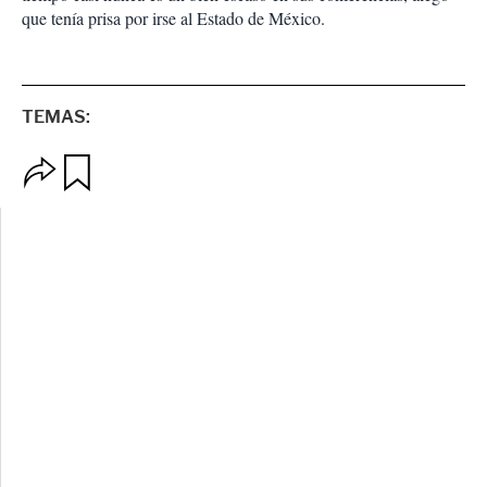
que tenía prisa por irse al Estado de México.
TEMAS:
O
G
p
u
c
a
i
r
o
d
n
a
e
r
s
d
e
c