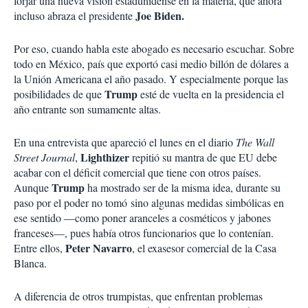
forjar una nueva visión estadunidense en la materia, que ahora
i
Joe Biden.
incluso abraza el presidente
r
Por eso, cuando habla este abogado es necesario escuchar. Sobre
todo en México, país que exportó casi medio billón de dólares a
la Unión Americana el año pasado. Y especialmente porque las
Trump
posibilidades de que
esté de vuelta en la presidencia el
año entrante son sumamente altas.
En una entrevista que apareció el lunes en el diario
The Wall
Lighthizer
Street Journal
,
repitió su mantra de que EU debe
acabar con el déficit comercial que tiene con otros países.
Trump
Aunque
ha mostrado ser de la misma idea, durante su
paso por el poder no tomó sino algunas medidas simbólicas en
ese sentido —como poner aranceles a cosméticos y jabones
franceses—, pues había otros funcionarios que lo contenían.
Peter Navarro
Entre ellos,
, el exasesor comercial de la Casa
Blanca.
A diferencia de otros trumpistas, que enfrentan problemas