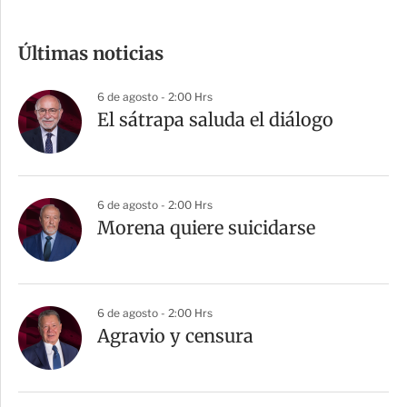
o
m
Últimas noticias
p
a
6 de agosto - 2:00 Hrs
r
El sátrapa saluda el diálogo
t
i
r
6 de agosto - 2:00 Hrs
Morena quiere suicidarse
6 de agosto - 2:00 Hrs
Agravio y censura