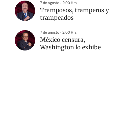
7 de agosto - 2:00 Hrs
Tramposos, tramperos y
trampeados
7 de agosto - 2:00 Hrs
México censura,
Washington lo exhibe
G