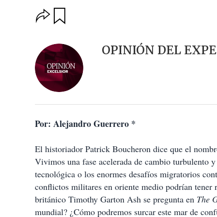
O
G
u
p
a
c
r
i
d
OPINIÓN DEL EXP
o
a
n
r
e
s
d
e
c
o
Por: Alejandro Guerrero *
m
p
a
El historiador Patrick Boucheron dice que el nomb
r
t
Vivimos una fase acelerada de cambio turbulento y p
i
tecnológica o los enormes desafíos migratorios cont
r
conflictos militares en oriente medio podrían tener 
británico Timothy Garton Ash se pregunta en
The 
mundial? ¿Cómo podremos surcar este mar de conf