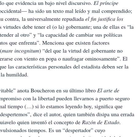
 lo que evidencia un bajo nivel discursivo.
El príncipe
 occidental— ha sido un texto mal leído y mal comprendido;
su contra, la universalmente repudiada
el fin justifica los
 virtudes debe tener el (o la) gobernante; una de ellas es “la
ender al otro” y “la capacidad de cambiar sus políticas
ntos que enfrenta”. Menciona que existen factores
(
mare incognitum
) “del que la virtud del gobernante no
lerarse con viento en popa o naufragar ominosamente”. El
ue las características personales del estadista deben ser la
y la humildad.
vitable” anota Boucheron en su último libro
El arte de
ompromiso con la libertad pueden llevarnos a puerto seguro
al tiempo (…) si lo estamos leyendo hoy, significa que
despertemos”, dice el autor, quien también disipa una errada
quiavelo quien inventó el concepto de
Razón de Estado
.
vulsionados tiempos. Es un “despertador” cuyo