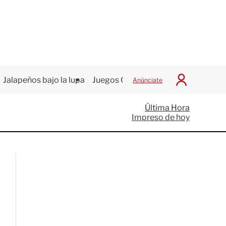
Jalapeños bajo la lupa
Juegos Centroamericanos
Anúnciate
I
n
i
Última Hora
c
Impreso de hoy
i
a
r
S
e
s
i
ó
n