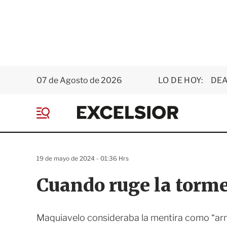
07 de Agosto de 2026
LO DE HOY:
DEA
E
x
M
c
e
e
n
l
ú
s
19 de mayo de 2024 - 01:36 Hrs
i
o
Cuando ruge la torm
r
Maquiavelo consideraba la mentira como “arma