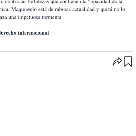
 contra las fortalezas que contienen la “opacidad de la
ica. Maquiavelo está de rabiosa actualidad y quizá no lo
aza una impetuosa tormenta.
derecho internacional
O
p
u
c
a
i
r
o
d
n
a
e
r
s
d