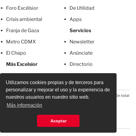
Foro Excélsior
De Utilidad
Crisis ambiental
Apps
Franja de Gaza
Servicios
Metro CDMX
Newsletter
El Chapo
Anúnciate
Más Excelsior
Directorio
Mujeres
Suscripciones
Utilizamos cookies propias y de terceros para
personalizar y mejorar el uso y la experiencia de
© 2026 Todos los derechos reservados. Prohibida la reproducción total
nuestros usuarios en nuestro sitio web.
o parcial, incluyendo cualquier medio electrónico*
Más información
Aceptar