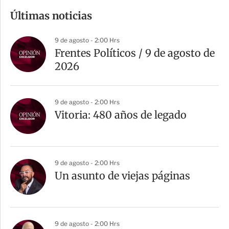
m
Últimas noticias
p
a
9 de agosto - 2:00 Hrs
r
Frentes Políticos / 9 de agosto de
t
2026
i
r
9 de agosto - 2:00 Hrs
Vitoria: 480 años de legado
9 de agosto - 2:00 Hrs
Un asunto de viejas páginas
9 de agosto - 2:00 Hrs