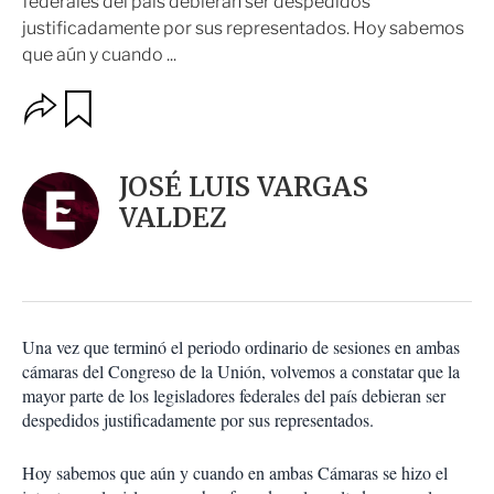
federales del país debieran ser despedidos
justificadamente por sus representados. Hoy sabemos
que aún y cuando ...
O
G
u
p
a
c
r
i
d
JOSÉ LUIS VARGAS
o
a
n
VALDEZ
r
e
s
d
e
c
o
Una vez que terminó el periodo ordinario de sesiones en ambas
m
cámaras del Congreso de la Unión, volvemos a constatar que la
p
a
mayor parte de los legisladores federales del país debieran ser
r
despedidos justificadamente por sus representados.
t
i
Hoy sabemos que aún y cuando en ambas Cámaras se hizo el
r