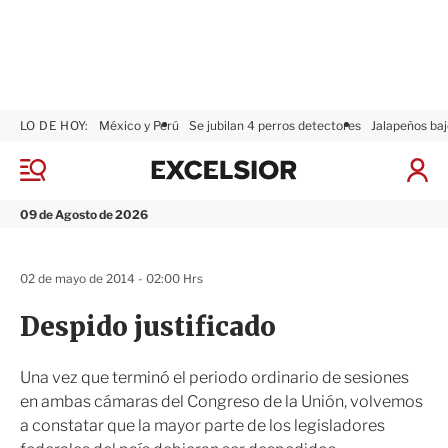
LO DE HOY:
México y Perú
Se jubilan 4 perros detectores
Jalapeños baj
E
x
M
I
c
e
n
n
e
i
09 de Agosto de 2026
ú
l
c
s
i
i
a
02 de mayo de 2014 - 02:00 Hrs
o
r
r
S
Despido justificado
e
s
i
Una vez que terminó el periodo ordinario de sesiones
ó
en ambas cámaras del Congreso de la Unión, volvemos
n
a constatar que la mayor parte de los legisladores