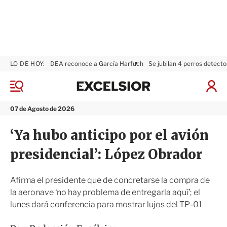
LO DE HOY:
DEA reconoce a García Harfuch
Se jubilan 4 perros detecto
E
x
M
I
c
e
n
n
e
i
07 de Agosto de 2026
ú
l
c
s
i
‘Ya hubo anticipo por el avión
i
a
o
r
presidencial’: López Obrador
r
S
e
s
Afirma el presidente que de concretarse la compra de
i
la aeronave ‘no hay problema de entregarla aquí’; el
ó
lunes dará conferencia para mostrar lujos del TP-01
n