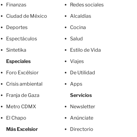
Finanzas
Redes sociales
Ciudad de México
Alcaldías
Deportes
Cocina
Espectáculos
Salud
Sintetika
Estilo de Vida
Especiales
Viajes
Foro Excélsior
De Utilidad
Crisis ambiental
Apps
Franja de Gaza
Servicios
Metro CDMX
Newsletter
El Chapo
Anúnciate
Más Excelsior
Directorio