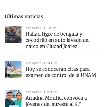
c
o
Últimas noticias
m
p
7 de agosto - 11:22 Hrs
a
Hallan tigre de bengala y
r
cocodrilo en auto lavado del
t
narco en Ciudad Juárez
i
r
7 de agosto - 10:53 Hrs
Hoy se conocerán citas para
examen de control de la UNAM
7 de agosto - 10:49 Hrs
Ariadna Montiel convoca a
jóvenes del sureste al 4.°