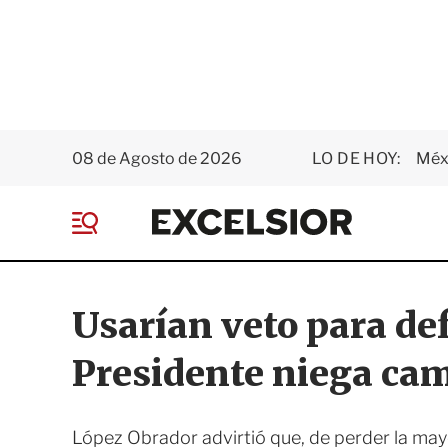
08 de Agosto de 2026
LO DE HOY:
Méxi
E
x
M
c
e
e
n
l
ú
s
Usarían veto para d
i
o
Presidente niega cam
r
López Obrador advirtió que, de perder la mayo