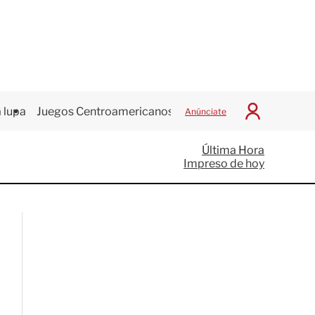
 lupa
Juegos Centroamericanos
Anúnciate
I
n
i
Última Hora
c
Impreso de hoy
i
a
r
S
e
s
i
ó
n