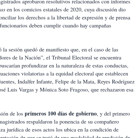
agistrados aprobaron resolutivos relacionados con informes
as
en los comicios estatales de 2020, cuya discusión dio
onciliar los derechos a la libertad de expresión y de prensa
os funcionarios deben cumplir cuando hay campañas
ó la sesión quedó de manifiesto que, en el caso de las
res de la Nación”, el Tribunal Electoral se encuentra
uscarían profundizar en la naturaleza de estas conductas,
tuaciones violatorias a la equidad electoral que establecen
uentes, Indalfer Infante, Felipe de la Mata, Reyes Rodríguez
José Luis Vargas y Mónica Soto Fragoso, que rechazaron esa
primeros 100 días de gobierno
sión de los
, y del primero
agistrados respaldaron la ponencia de su compañero
za jurídica de esos actos los ubica en la condición de
retación de que se trató de una modalidad de rendición de