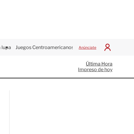
 lupa
Juegos Centroamericanos
Anúnciate
I
n
i
Última Hora
c
Impreso de hoy
i
a
r
S
e
s
i
ó
n