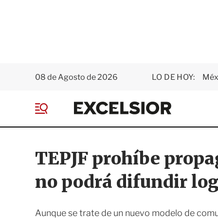
08 de Agosto de 2026
LO DE HOY:
Méxi
E
x
M
c
e
e
n
l
ú
s
TEPJF prohíbe propa
i
o
no podrá difundir lo
r
Aunque se trate de un nuevo modelo de comuni