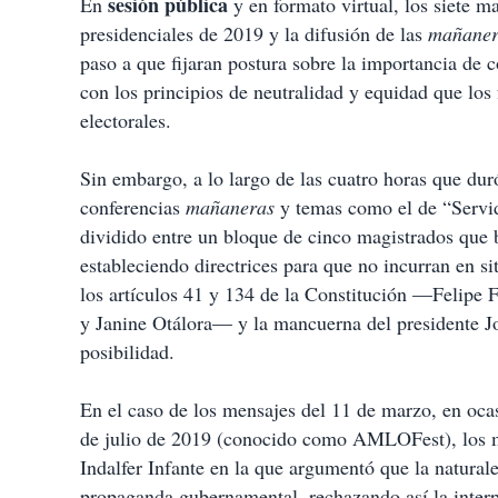
sesión pública
En
y en formato virtual, los siete m
presidenciales de 2019 y la difusión de las
mañaner
paso a que fijaran postura sobre la importancia de c
con los principios de neutralidad y equidad que l
electorales.
Sin embargo, a lo largo de las cuatro horas que dur
conferencias
mañaneras
y temas como el de “Servido
dividido entre un bloque de cinco magistrados que b
estableciendo directrices para que no incurran en si
los artículos 41 y 134 de la Constitución —Felipe F
y Janine Otálora­— y la mancuerna del presidente 
posibilidad.
En el caso de los mensajes del 11 de marzo, en oca
de julio de 2019 (conocido como AMLOFest), los m
Indalfer Infante en la que argumentó que la naturale
propaganda gubernamental, rechazando así la interp