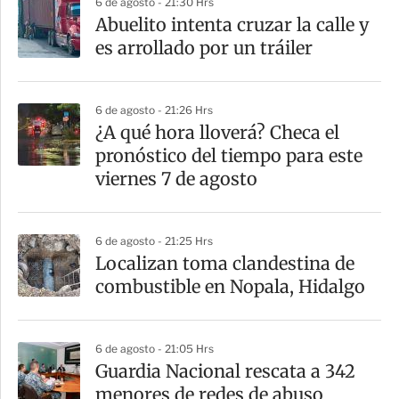
6 de agosto - 21:30 Hrs
a
Abuelito intenta cruzar la calle y
r
es arrollado por un tráiler
t
i
6 de agosto - 21:26 Hrs
r
¿A qué hora lloverá? Checa el
pronóstico del tiempo para este
viernes 7 de agosto
6 de agosto - 21:25 Hrs
Localizan toma clandestina de
combustible en Nopala, Hidalgo
6 de agosto - 21:05 Hrs
Guardia Nacional rescata a 342
menores de redes de abuso