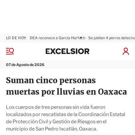
LO DE HOY:
DEA reconoce a García Harfuch
Se jubilan 4 perros detecto
E
x
M
I
c
e
n
n
e
i
07 de Agosto de 2026
ú
l
c
s
i
Suman cinco personas
i
a
o
r
muertas por lluvias en Oaxaca
r
S
e
s
Los cuerpos de tres personas sin vida fueron
i
localizados por rescatistas de la Coordinación Estatal
ó
de Protección Civil y Gestión de Riesgos en el
n
municipio de San Pedro Ixcatlán, Oaxaca.