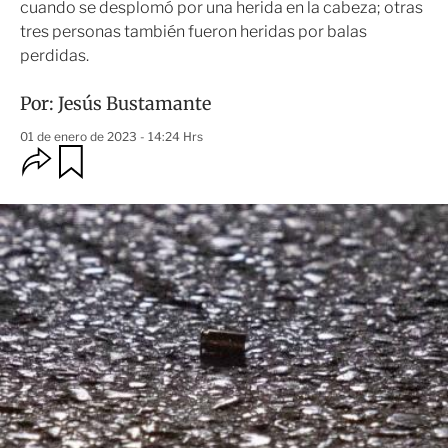
cuando se desplomó por una herida en la cabeza; otras
tres personas también fueron heridas por balas
perdidas.
Por:
Jesús Bustamante
01 de enero de 2023 - 14:24 Hrs
O
G
u
p
a
c
r
i
d
o
a
n
r
e
s
d
e
c
o
m
p
a
r