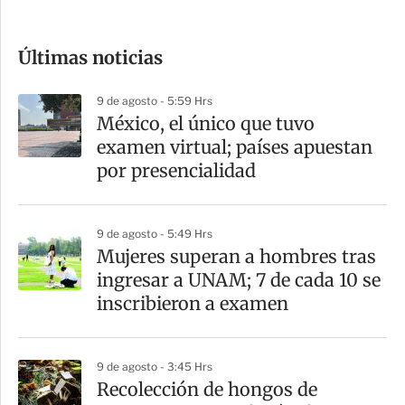
c
o
Últimas noticias
m
p
9 de agosto - 5:59 Hrs
a
México, el único que tuvo
r
examen virtual; países apuestan
t
por presencialidad
i
r
9 de agosto - 5:49 Hrs
Mujeres superan a hombres tras
ingresar a UNAM; 7 de cada 10 se
inscribieron a examen
9 de agosto - 3:45 Hrs
Recolección de hongos de