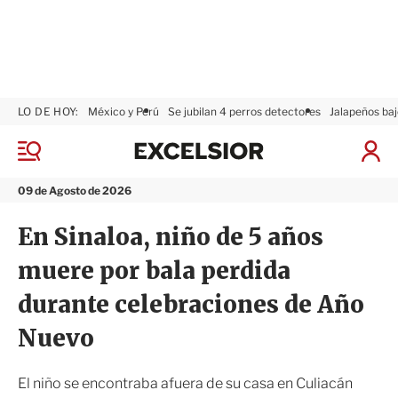
LO DE HOY:
México y Perú
Se jubilan 4 perros detectores
Jalapeños baj
E
x
M
I
c
e
n
n
e
i
09 de Agosto de 2026
ú
l
c
s
i
En Sinaloa, niño de 5 años
i
a
o
r
muere por bala perdida
r
S
e
durante celebraciones de Año
s
i
Nuevo
ó
n
El niño se encontraba afuera de su casa en Culiacán