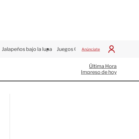
Jalapeños bajo la lupa
Juegos Centroamericanos
Anúnciate
I
n
i
Última Hora
c
Impreso de hoy
i
a
r
S
e
s
i
ó
n