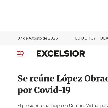
07 de Agosto de 2026
LO DE HOY:
DEA
E
x
M
c
e
e
n
l
ú
s
Se reúne López Obrad
i
o
por Covid-19
r
El presidente participa en Cumbre Virtual par