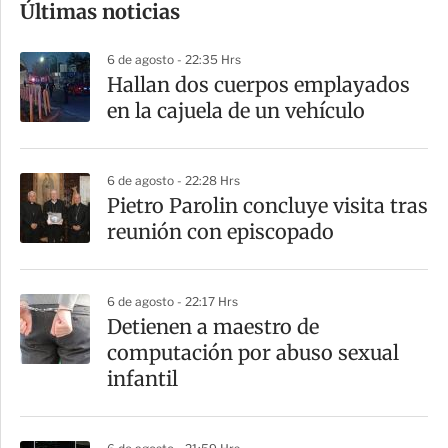
Últimas noticias
m
p
6 de agosto - 22:35 Hrs
a
Hallan dos cuerpos emplayados
r
en la cajuela de un vehículo
t
i
6 de agosto - 22:28 Hrs
r
Pietro Parolin concluye visita tras
reunión con episcopado
6 de agosto - 22:17 Hrs
Detienen a maestro de
computación por abuso sexual
infantil