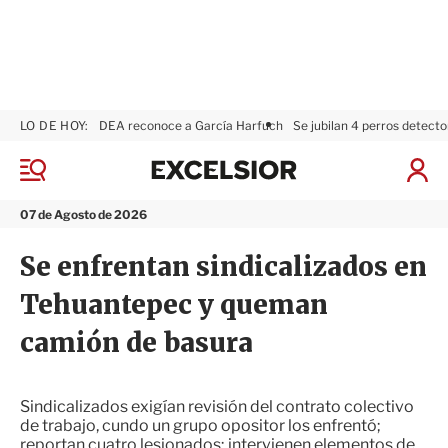
LO DE HOY:
DEA reconoce a García Harfuch
Se jubilan 4 perros detecto
E
x
M
I
c
e
n
n
e
i
07 de Agosto de 2026
ú
l
c
s
i
Se enfrentan sindicalizados en
i
a
o
r
Tehuantepec y queman
r
S
e
camión de basura
s
i
ó
n
Sindicalizados exigían revisión del contrato colectivo
de trabajo, cundo un grupo opositor los enfrentó;
reportan cuatro lesionados; intervienen elementos de