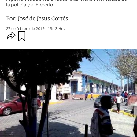
la policía y el Ejército
Por:
José de Jesús Cortés
27 de febrero de 2019 - 13:13 Hrs
O
G
u
p
a
c
r
i
d
o
a
n
r
e
s
d
e
c
o
m
p
a
r
t
i