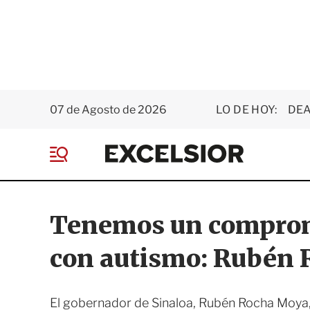
07 de Agosto de 2026
LO DE HOY:
DEA
E
x
M
c
e
e
n
l
ú
s
Tenemos un comprom
i
o
con autismo: Rubén
r
El gobernador de Sinaloa, Rubén Rocha Moya,