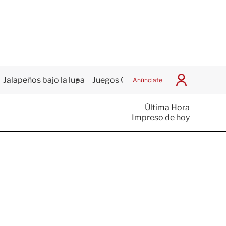
Jalapeños bajo la lupa
Juegos Centroamericanos
Anúnciate
I
n
i
Última Hora
c
Impreso de hoy
i
a
r
S
e
s
i
ó
n